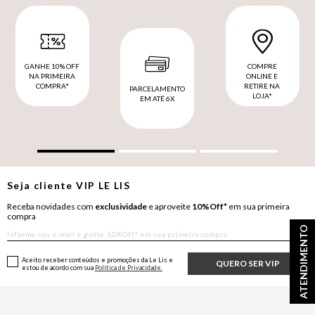
GANHE 10% OFF
COMPRE
NA PRIMEIRA
ONLINE E
COMPRA*
RETIRE NA
PARCELAMENTO
LOJA*
EM ATÉ 6X
Seja cliente
VIP
LE LIS
Receba novidades com
exclusividade
e aproveite
10%Off*
em sua primeira
compra
ATENDIMENTO
Aceito receber conteúdos e promoções da Le Lis e
QUERO SER VIP
estou de acordo com sua
Política de Privacidade.