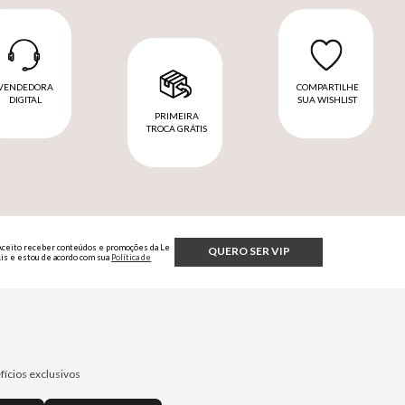
VENDEDORA
COMPARTILHE
DIGITAL
SUA WISHLIST
PRIMEIRA
TROCA GRÁTIS
Aceito receber conteúdos e promoções da Le
QUERO SER VIP
Lis e estou de acordo com sua
Política de
Privacidade.
fícios exclusivos