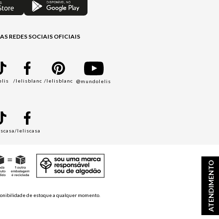
AS REDES SOCIAIS OFICIAIS
elis
/lelisblanc
/lelisblanc
@mundolelis
A
iscasa
/leliscasa
ATENDIMENTO
disponibilidade de estoque a qualquer momento.