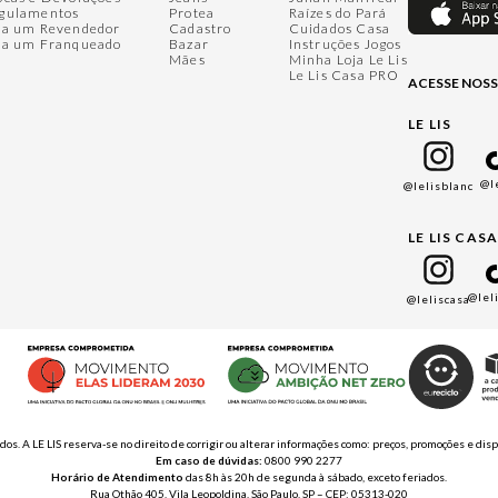
gulamentos
Protea
Raízes do Pará
ja um Revendedor
Cadastro
Cuidados Casa
ja um Franqueado
Bazar
Instruções Jogos
Mães
Minha Loja Le Lis
Le Lis Casa PRO
ACESSE NOSS
LE LIS
@l
@lelisblanc
LE LIS CAS
@lel
@leliscasa
ados. A LE LIS reserva-se no direito de corrigir ou alterar informações como: preços, promoções e 
Em caso de dúvidas:
0800 990 2277
Horário de Atendimento
das 8h às 20h de segunda à sábado, exceto feriados.
Rua Othão 405, Vila Leopoldina, São Paulo, SP – CEP: 05313-020