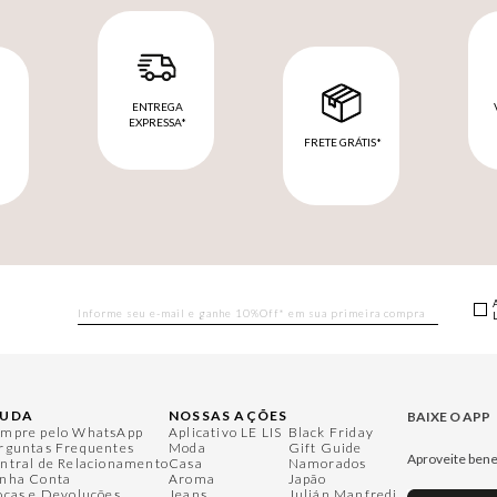
ENTREGA
EXPRESSA*
FRETE GRÁTIS*
M
JUDA
NOSSAS AÇÕES
BAIXE O APP
mpre pelo WhatsApp
Aplicativo LE LIS
Black Friday
rguntas Frequentes
Moda
Gift Guide
Aproveite bene
ntral de Relacionamento
Casa
Namorados
nha Conta
Aroma
Japão
ocas e Devoluções
Jeans
Julián Manfredi