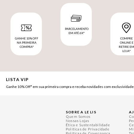
PARCELAMENTO
EM ATÉ 6X*
GANHE 10% OFF
COMPRE
NA PRIMEIRA
ONLINE E
COMPRA*
RETIRE E
LOJA*
LISTA VIP
Ganhe 10% Off* em sua primeira compra e receba novidades com exclusividade
SOBRE A LE LIS
A
Quem Somos
Co
Nossas Lojas
Pe
Ética e Sustentabilidade
Ce
Políticas de Privacidade
Mi
Políticas de Governança
Tr