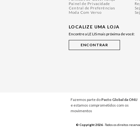
Painel de Privacidade
Re
Central de Preferências
Se
Moda Com Verso
Se
LOCALIZE UMA LOJA
Encontre a LE LIS mais próxima de você:
Fazemos parte do
Pacto Global da ONU
e estamos comprometidos com os
movimentos
© Copyright 2026
- Todos os direitos reserv