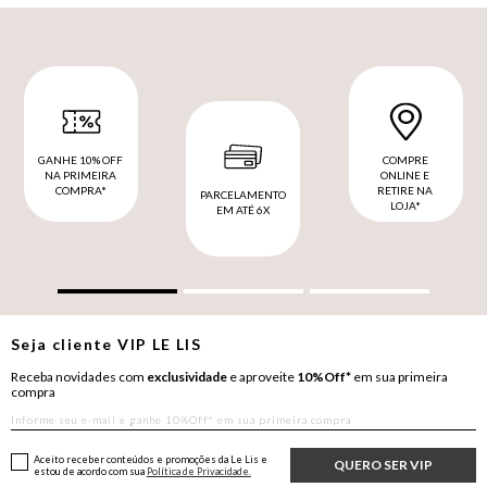
GANHE 10% OFF
COMPRE
NA PRIMEIRA
ONLINE E
COMPRA*
RETIRE NA
PARCELAMENTO
LOJA*
EM ATÉ 6X
Seja cliente
VIP
LE LIS
Receba novidades com
exclusividade
e aproveite
10%Off*
em sua primeira
compra
Aceito receber conteúdos e promoções da Le Lis e
QUERO SER VIP
estou de acordo com sua
Política de Privacidade.