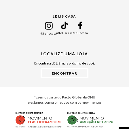
Gift Guide
LE LIS CASA
Mães
Namorados
@leliscasa
/leliscasa
@leliscasa
Japão
Julián Manfredi
LOCALIZE UMA LOJA
Raízes do Pará
Encontre a LE LIS mais próxima de você:
Cuidados Casa
Instruções de Jogos
Minha Loja Le Lis
Le Lis Casa PRO
Fazemos parte do
Pacto Global da ONU
e estamos comprometidos com os movimentos