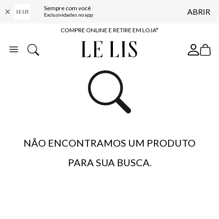
Sempre com você
ABRIR
10% OFF NA PRIMEIRA COMPRA*
Exclusividades no app
COMPRE ONLINE E RETIRE EM LOJA*
ENTREGA EXPRESSA*
FRETE GRÁTIS*
BAIXE O APP
10% OFF NA PRIMEIRA COMPRA*
NÃO ENCONTRAMOS UM PRODUTO
PARA SUA BUSCA.