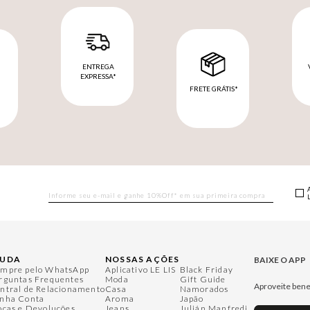
ENTREGA
EXPRESSA*
FRETE GRÁTIS*
M
JUDA
NOSSAS AÇÕES
BAIXE O APP
mpre pelo WhatsApp
Aplicativo LE LIS
Black Friday
rguntas Frequentes
Moda
Gift Guide
Aproveite bene
ntral de Relacionamento
Casa
Namorados
nha Conta
Aroma
Japão
ocas e Devoluções
Jeans
Julián Manfredi