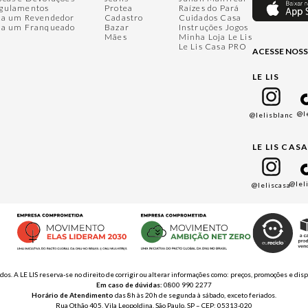
gulamentos
Protea
Raízes do Pará
ja um Revendedor
Cadastro
Cuidados Casa
ja um Franqueado
Bazar
Instruções Jogos
Mães
Minha Loja Le Lis
Le Lis Casa PRO
ACESSE NOSS
LE LIS
@l
@lelisblanc
LE LIS CAS
@lel
@leliscasa
ados. A LE LIS reserva-se no direito de corrigir ou alterar informações como: preços, promoções e 
Em caso de dúvidas:
0800 990 2277
Horário de Atendimento
das 8h às 20h de segunda à sábado, exceto feriados.
Rua Othão 405, Vila Leopoldina, São Paulo, SP – CEP: 05313-020