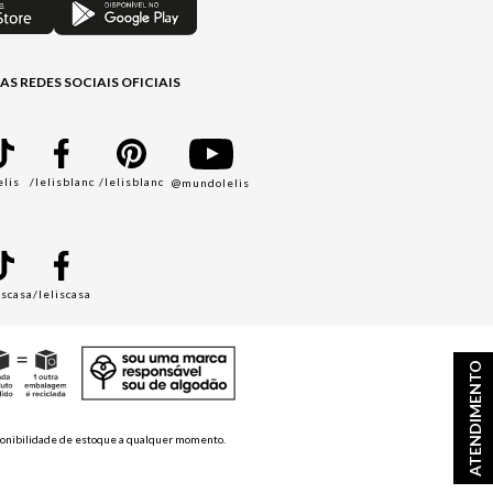
AS REDES SOCIAIS OFICIAIS
elis
/lelisblanc
/lelisblanc
@mundolelis
A
iscasa
/leliscasa
ATENDIMENTO
disponibilidade de estoque a qualquer momento.