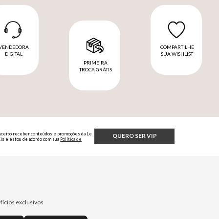
VENDEDORA
COMPARTILHE
DIGITAL
SUA WISHLIST
PRIMEIRA
TROCA GRÁTIS
Aceito receber conteúdos e promoções da Le
QUERO SER VIP
Lis e estou de acordo com sua
Política de
Privacidade.
fícios exclusivos