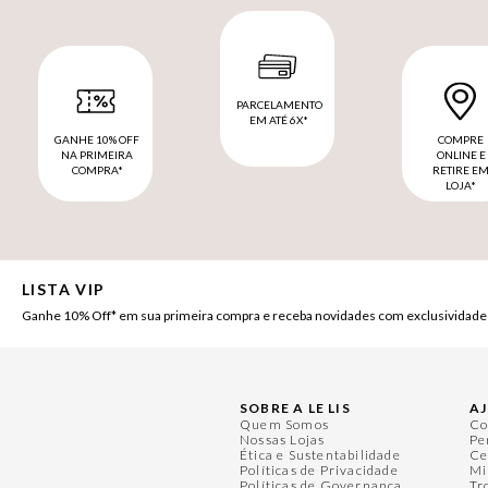
PARCELAMENTO
EM ATÉ 6X*
GANHE 10% OFF
COMPRE
NA PRIMEIRA
ONLINE E
COMPRA*
RETIRE E
LOJA*
LISTA VIP
Ganhe 10% Off* em sua primeira compra e receba novidades com exclusividade
SOBRE A LE LIS
A
Quem Somos
Co
Nossas Lojas
Pe
Ética e Sustentabilidade
Ce
Políticas de Privacidade
Mi
Políticas de Governança
Tr