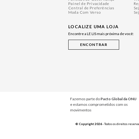
Painel de Privacidade
Re
Central de Preferências
Se
Moda Com Verso
Se
LOCALIZE UMA LOJA
Encontre a LE LIS mais próxima de você:
Fazemos parte do
Pacto Global da ONU
e estamos comprometidos com os
movimentos
© Copyright 2026
- Todos os direitos reserv