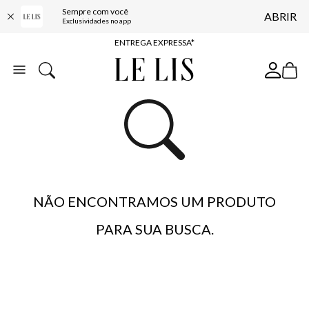
Sempre com você
ABRIR
COMPRE ONLINE E RETIRE EM LOJA*
Exclusividades no app
ENTREGA EXPRESSA*
FRETE GRÁTIS*
BAIXE O APP
10% OFF NA PRIMEIRA COMPRA*
NÃO ENCONTRAMOS UM PRODUTO
PARA SUA BUSCA.