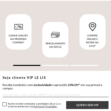
GANHE 10% OFF
COMPRE
NA PRIMEIRA
ONLINE E
COMPRA*
RETIRE NA
PARCELAMENTO
LOJA*
EM ATÉ 6X
Seja cliente
VIP
LE LIS
Receba novidades com
exclusividade
e aproveite
10%Off*
em sua primeira
compra
Aceito receber conteúdos e promoções da Le Lis e
QUERO SER VIP
estou de acordo com sua
Política de Privacidade.