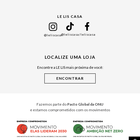
Gift Guide
LE LIS CASA
Mães
Namorados
@leliscasa
/leliscasa
@leliscasa
Japão
Julián Manfredi
LOCALIZE UMA LOJA
Raízes do Pará
Encontre a LE LIS mais próxima de você:
Cuidados Casa
Instruções de Jogos
Minha Loja Le Lis
Le Lis Casa PRO
Fazemos parte do
Pacto Global da ONU
e estamos comprometidos com os movimentos