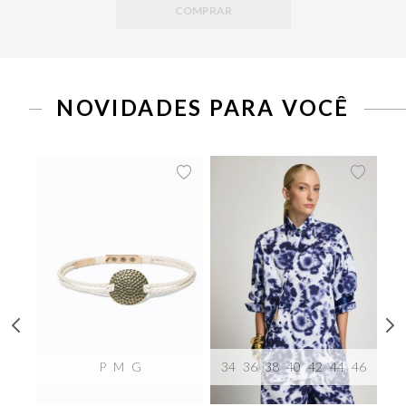
COMPRAR
NOVIDADES PARA VOCÊ
P
M
G
34
36
38
40
42
44
46