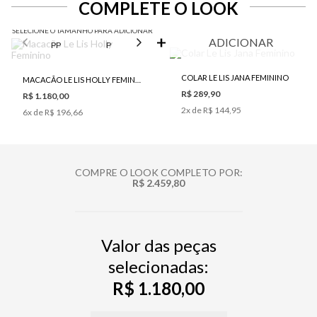
COMPLETE O LOOK
SELECIONE O TAMANHO PARA ADICIONAR
ADICIONAR
PP
P
M
G
COLAR LE LIS JANA FEMININO
MACACÃO LE LIS HOLLY FEMININO
R$ 289,90
R$ 1.180,00
2
x de
R$ 144,95
6
x de
R$ 196,66
COMPRE O LOOK COMPLETO POR:
R$ 2.459,80
Valor das peças
selecionadas:
R$ 1.180,00