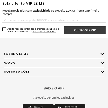
Seja cliente
VIP
LE LIS
Receba novidades com
exclusividade
e aproveite
10%Off*
em sua primeira
compra
Aceito receber conteúdos e promoções da Le Lis e
QUERO SER VIP
estou de acordo com sua
Política de Privacidade.
SOBRE A LE LIS
AJUDA
Quem Somos
Nossas Lojas
NOSSAS AÇÕES
Compre pelo WhatsApp
Ética e Sustentabilidade
Perguntas Frequentes
Aplicativo LE LIS
Política de Privacidade
Central de Relacionamento
BAIXE O APP
Moda
Política de Governança
Minha Conta
Casa
Aproveite benefícios exclusivos
Painel de Privacidade
Trocas e Devoluções
Aroma