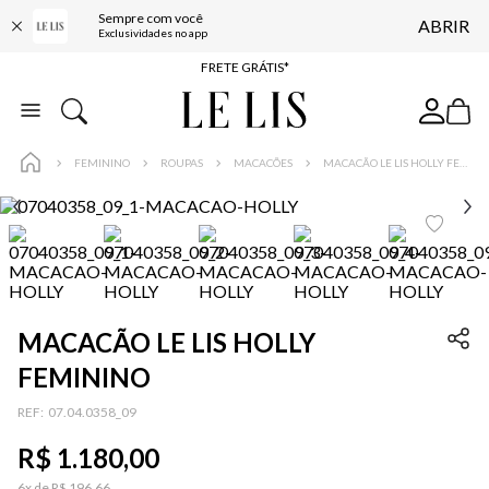
Sempre com você
ABRIR
ENTREGA EXPRESSA*
Exclusividades no app
FRETE GRÁTIS*
BAIXE O APP
10% OFF NA PRIMEIRA COMPRA*
FEMININO
ROUPAS
MACACÕES
MACACÃO LE LIS HOLLY FEMININO
MACACÃO LE LIS HOLLY
FEMININO
:
07.04.0358_09
R$
1
.
180
,
00
6
x de
R$
196
,
66