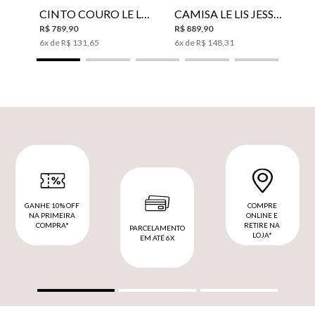
CINTO COURO LE LIS SUKI FEMININO
CAMISA LE LIS JESSICA FEMININA
R$
789
,
90
R$
889
,
90
6
x de
R$
131
,
65
6
x de
R$
148
,
31
GANHE 10% OFF
COMPRE
NA PRIMEIRA
ONLINE E
COMPRA*
RETIRE NA
PARCELAMENTO
LOJA*
EM ATÉ 6X