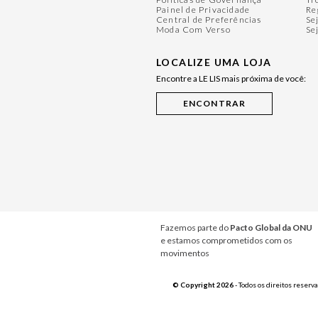
Painel de Privacidade
Re
Central de Preferências
Se
Moda Com Verso
Se
LOCALIZE UMA LOJA
Encontre a LE LIS mais próxima de você:
Fazemos parte do
Pacto Global da ONU
e estamos comprometidos com os
movimentos
© Copyright 2026
- Todos os direitos reserv