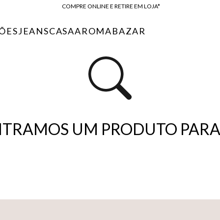
COMPRE ONLINE E RETIRE EM LOJA*
ENTREGA EXPRESSA*
ÕES
JEANS
CASA
AROMA
BAZAR
FRETE GRÁTIS*
BAIXE O APP
10% OFF NA PRIMEIRA COMPRA*
TRAMOS UM PRODUTO PARA 