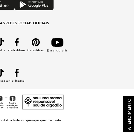
AS REDES SOCIAIS OFICIAIS
elis
/lelisblanc
/lelisblanc
@mundolelis
A
iscasa
/leliscasa
ATENDIMENTO
disponibilidade de estoque a qualquer momento.