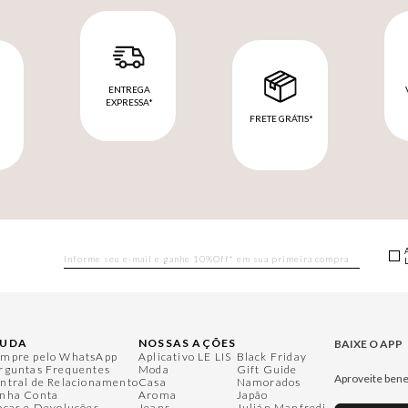
ENTREGA
EXPRESSA*
FRETE GRÁTIS*
M
JUDA
NOSSAS AÇÕES
BAIXE O APP
mpre pelo WhatsApp
Aplicativo LE LIS
Black Friday
rguntas Frequentes
Moda
Gift Guide
Aproveite bene
ntral de Relacionamento
Casa
Namorados
nha Conta
Aroma
Japão
ocas e Devoluções
Jeans
Julián Manfredi