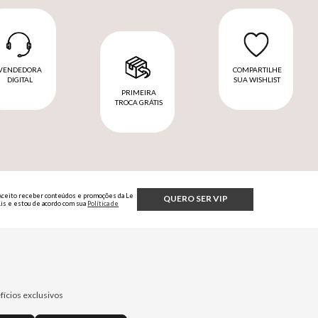
VENDEDORA
COMPARTILHE
DIGITAL
SUA WISHLIST
PRIMEIRA
TROCA GRÁTIS
Aceito receber conteúdos e promoções da Le
QUERO SER VIP
Lis e estou de acordo com sua
Política de
Privacidade.
fícios exclusivos