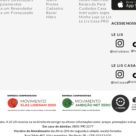
gulamentos
Protea
Raízes do Pará
ja um Revendedor
Cadastro
Cuidados Casa
ja um Franqueado
Bazar
Instruções Jogos
Mães
Minha Loja Le Lis
Le Lis Casa PRO
ACESSE NOSS
LE LIS
@l
@lelisblanc
LE LIS CAS
@lel
@leliscasa
ados. A LE LIS reserva-se no direito de corrigir ou alterar informações como: preços, promoções e 
Em caso de dúvidas:
0800 990 2277
Horário de Atendimento
das 8h às 20h de segunda à sábado, exceto feriados.
Rua Othão 405, Vila Leopoldina, São Paulo, SP – CEP: 05313-020