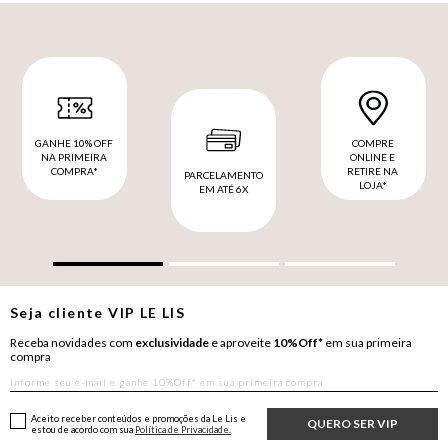
GANHE 10% OFF
COMPRE
NA PRIMEIRA
ONLINE E
COMPRA*
RETIRE NA
PARCELAMENTO
LOJA*
EM ATÉ 6X
Seja cliente
VIP
LE LIS
Receba novidades com
exclusividade
e aproveite
10%Off*
em sua primeira
compra
Aceito receber conteúdos e promoções da Le Lis e
QUERO SER VIP
estou de acordo com sua
Política de Privacidade.