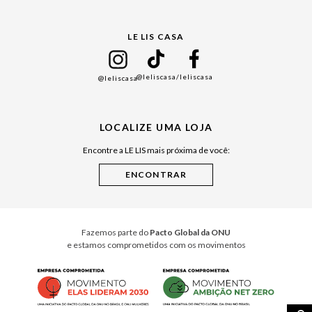
Gift Guide
LE LIS CASA
Mães
Namorados
@leliscasa
/leliscasa
@leliscasa
Japão
Julián Manfredi
LOCALIZE UMA LOJA
Raízes do Pará
Encontre a LE LIS mais próxima de você:
Cuidados Casa
Instruções de Jogos
Minha Loja Le Lis
Le Lis Casa PRO
Fazemos parte do
Pacto Global da ONU
e estamos comprometidos com os movimentos