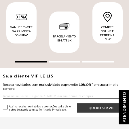
GANHE 10% OFF
COMPRE
NA PRIMEIRA
ONLINE E
COMPRA*
RETIRE NA
PARCELAMENTO
LOJA*
EM ATÉ 6X
Seja cliente
VIP
LE LIS
Receba novidades com
exclusividade
e aproveite
10%Off*
em sua primeira
compra
ATENDIMENTO
Aceito receber conteúdos e promoções da Le Lis e
QUERO SER VIP
estou de acordo com sua
Política de Privacidade.