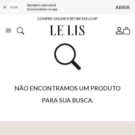
Sempre com você
ABRIR
10% OFF NA PRIMEIRA COMPRA*
Exclusividades no app
COMPRE ONLINE E RETIRE EM LOJA*
ENTREGA EXPRESSA*
FRETE GRÁTIS*
BAIXE O APP
10% OFF NA PRIMEIRA COMPRA*
NÃO ENCONTRAMOS UM PRODUTO
PARA SUA BUSCA.