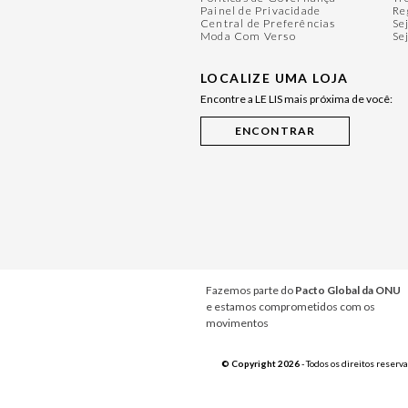
Painel de Privacidade
Re
Central de Preferências
Se
Moda Com Verso
Se
LOCALIZE UMA LOJA
Encontre a LE LIS mais próxima de você:
Fazemos parte do
Pacto Global da ONU
e estamos comprometidos com os
movimentos
© Copyright 2026
- Todos os direitos reserv