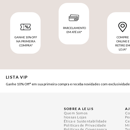
PARCELAMENTO
EM ATÉ 6X*
GANHE 10% OFF
COMPRE
NA PRIMEIRA
ONLINE E
COMPRA*
RETIRE E
LOJA*
LISTA VIP
Ganhe 10% Off* em sua primeira compra e receba novidades com exclusividade
SOBRE A LE LIS
A
Quem Somos
Co
Nossas Lojas
Pe
Ética e Sustentabilidade
Ce
Políticas de Privacidade
Mi
Políticas de Governança
Tr