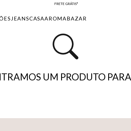
FRETE GRÁTIS*
BAIXE O APP
ÕES
JEANS
CASA
AROMA
BAZAR
10% OFF NA PRIMEIRA COMPRA*
TRAMOS UM PRODUTO PARA 