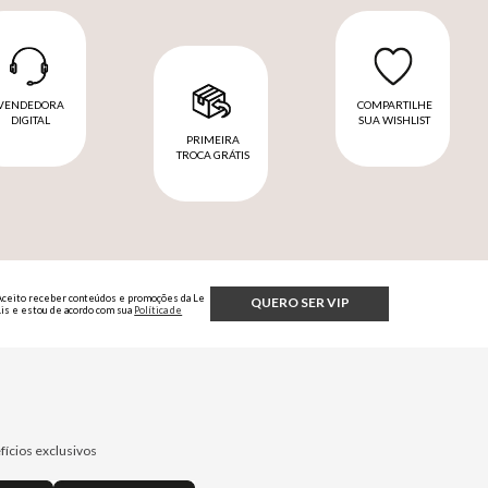
VENDEDORA
COMPARTILHE
DIGITAL
SUA WISHLIST
PRIMEIRA
TROCA GRÁTIS
Aceito receber conteúdos e promoções da Le
QUERO SER VIP
Lis e estou de acordo com sua
Política de
Privacidade.
fícios exclusivos