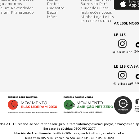
gulamentos
Protea
Raízes do Pará
ja um Revendedor
Cadastro
Cuidados Casa
ja um Franqueado
Bazar
Instruções Jogos
Mães
Minha Loja Le Lis
Le Lis Casa PRO
ACESSE NOSS
LE LIS
@l
@lelisblanc
LE LIS CAS
@lel
@leliscasa
ados. A LE LIS reserva-se no direito de corrigir ou alterar informações como: preços, promoções e 
Em caso de dúvidas:
0800 990 2277
Horário de Atendimento
das 8h às 20h de segunda à sábado, exceto feriados.
Rua Othão 405, Vila Leopoldina, São Paulo, SP – CEP: 05313-020