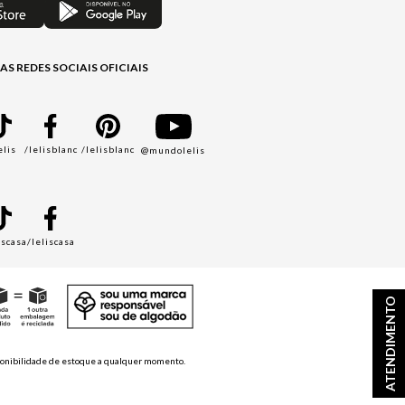
AS REDES SOCIAIS OFICIAIS
elis
/lelisblanc
/lelisblanc
@mundolelis
A
iscasa
/leliscasa
ATENDIMENTO
disponibilidade de estoque a qualquer momento.