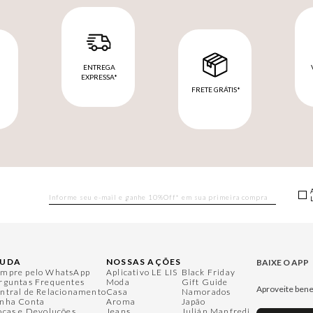
ENTREGA
EXPRESSA*
FRETE GRÁTIS*
M
JUDA
NOSSAS AÇÕES
BAIXE O APP
mpre pelo WhatsApp
Aplicativo LE LIS
Black Friday
rguntas Frequentes
Moda
Gift Guide
Aproveite bene
ntral de Relacionamento
Casa
Namorados
nha Conta
Aroma
Japão
ocas e Devoluções
Jeans
Julián Manfredi