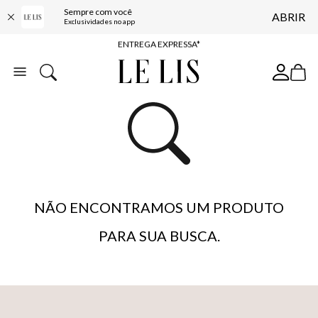
Sempre com você
ABRIR
COMPRE ONLINE E RETIRE EM LOJA*
Exclusividades no app
ENTREGA EXPRESSA*
FRETE GRÁTIS*
BAIXE O APP
10% OFF NA PRIMEIRA COMPRA*
NÃO ENCONTRAMOS UM PRODUTO
PARA SUA BUSCA.