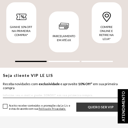
GANHE 10% OFF
COMPRE
NA PRIMEIRA
ONLINE E
COMPRA*
RETIRE NA
PARCELAMENTO
LOJA*
EM ATÉ 6X
Seja cliente
VIP
LE LIS
Receba novidades com
exclusividade
e aproveite
10%Off*
em sua primeira
compra
ATENDIMENTO
Aceito receber conteúdos e promoções da Le Lis e
QUERO SER VIP
estou de acordo com sua
Política de Privacidade.