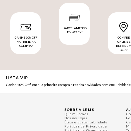
PARCELAMENTO
EM ATÉ 6X*
GANHE 10% OFF
COMPRE
NA PRIMEIRA
ONLINE E
COMPRA*
RETIRE E
LOJA*
LISTA VIP
Ganhe 10% Off* em sua primeira compra e receba novidades com exclusividade
SOBRE A LE LIS
A
Quem Somos
Co
Nossas Lojas
Pe
Ética e Sustentabilidade
Ce
Políticas de Privacidade
Mi
Políticas de Governança
Tr