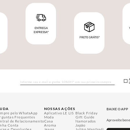
ENTREGA
EXPRESSA*
FRETE GRÁTIS*
M
JUDA
NOSSAS AÇÕES
BAIXE O APP
mpre pelo WhatsApp
Aplicativo LE LIS
Black Friday
rguntas Frequentes
Moda
Gift Guide
Aproveite bene
ntral de Relacionamento
Casa
Namorados
nha Conta
Aroma
Japão
ocas e Devoluções
Jeans
Julián Manfredi