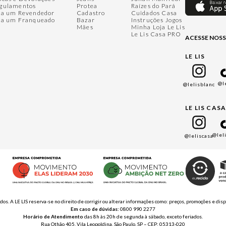
gulamentos
Protea
Raízes do Pará
ja um Revendedor
Cadastro
Cuidados Casa
ja um Franqueado
Bazar
Instruções Jogos
Mães
Minha Loja Le Lis
Le Lis Casa PRO
ACESSE NOSS
LE LIS
@l
@lelisblanc
LE LIS CAS
@lel
@leliscasa
ados. A LE LIS reserva-se no direito de corrigir ou alterar informações como: preços, promoções e 
Em caso de dúvidas:
0800 990 2277
Horário de Atendimento
das 8h às 20h de segunda à sábado, exceto feriados.
Rua Othão 405, Vila Leopoldina, São Paulo, SP – CEP: 05313-020