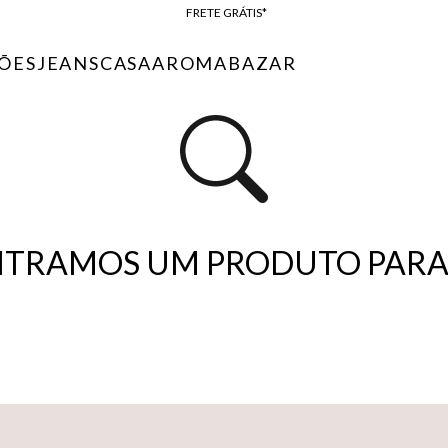
FRETE GRÁTIS*
BAIXE O APP
ÕES
JEANS
CASA
AROMA
BAZAR
10% OFF NA PRIMEIRA COMPRA*
TRAMOS UM PRODUTO PARA 