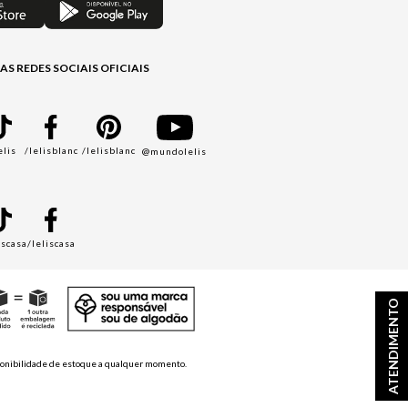
AS REDES SOCIAIS OFICIAIS
elis
/lelisblanc
/lelisblanc
@mundolelis
A
iscasa
/leliscasa
ATENDIMENTO
disponibilidade de estoque a qualquer momento.