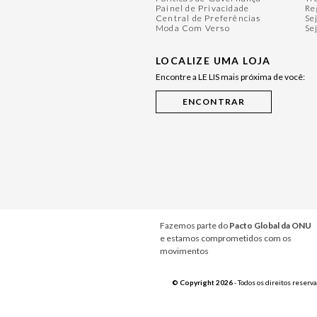
Painel de Privacidade
Re
Central de Preferências
Se
Moda Com Verso
Se
LOCALIZE UMA LOJA
Encontre a LE LIS mais próxima de você:
Fazemos parte do
Pacto Global da ONU
e estamos comprometidos com os
movimentos
© Copyright 2026
- Todos os direitos reserv