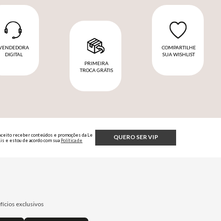
VENDEDORA
COMPARTILHE
DIGITAL
SUA WISHLIST
PRIMEIRA
TROCA GRÁTIS
Aceito receber conteúdos e promoções da Le
QUERO SER VIP
Lis e estou de acordo com sua
Política de
Privacidade.
fícios exclusivos