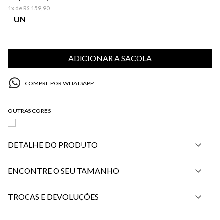
1
x de
R$
159
,
90
UN
ADICIONAR À SACOLA
COMPRE POR WHATSAPP
DETALHE DO PRODUTO
ENCONTRE O SEU TAMANHO
TROCAS E DEVOLUÇÕES
PP
P
M
G
34
36
38
40
42
44