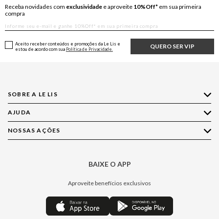
Receba novidades com
exclusividade
e aproveite
10%Off*
em sua primeira
compra
Aceito receber conteúdos e promoções da Le Lis e
QUERO SER VIP
estou de acordo com sua
Política de Privacidade.
SOBRE A LE LIS
AJUDA
Quem Somos
Nossas Lojas
NOSSAS AÇÕES
Compre pelo WhatsApp
Ética e Sustentabilidade
Perguntas Frequentes
Aplicativo LE LIS
Política de Privacidade
Central de Relacionamento
BAIXE O APP
Moda
Política de Governança
Minha Conta
Casa
Aproveite benefícios exclusivos
Painel de Privacidade
Trocas e Devoluções
Aroma
Central de Preferências
Regulamentos
Jeans