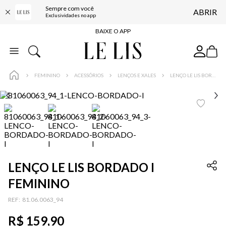
Sempre com você
ABRIR
FRETE GRÁTIS*
Exclusividades no app
BAIXE O APP
10% OFF NA PRIMEIRA COMPRA*
COMPRE ONLINE E RETIRE EM LOJA*
FEMININO
ACESSÓRIOS
LENÇOS E XALES
LENÇO LE LIS BORDADO I FEMININO
ENTREGA EXPRESSA*
FRETE GRÁTIS*
BAIXE O APP
10% OFF NA PRIMEIRA COMPRA*
LENÇO LE LIS BORDADO I
FEMININO
:
81.06.0063_94
R$
159
,
90