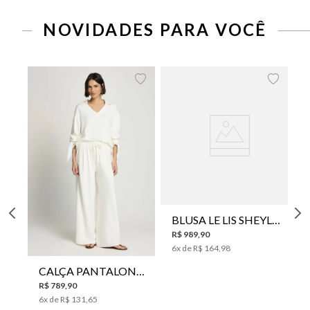
NOVIDADES PARA VOCÊ
BLUSA LE LIS SHEYLA FEMININA
R$
989
,
90
6
x de
R$
164
,
98
CALÇA PANTALONA LE LIS HORI FEMININA
R$
789
,
90
6
x de
R$
131
,
65