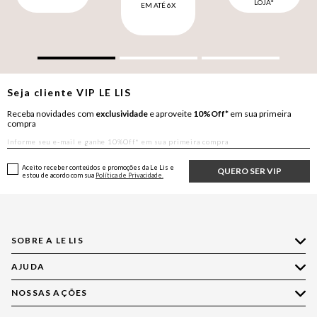
LOJA*
EM ATÉ 6X
Seja cliente
VIP
LE LIS
Receba novidades com
exclusividade
e aproveite
10%Off*
em sua primeira
compra
Aceito receber conteúdos e promoções da Le Lis e
QUERO SER VIP
estou de acordo com sua
Política de Privacidade.
SOBRE A LE LIS
AJUDA
Quem Somos
Nossas Lojas
NOSSAS AÇÕES
Compre pelo WhatsApp
Ética e Sustentabilidade
Perguntas Frequentes