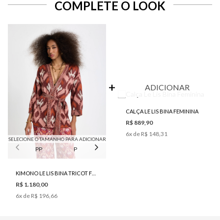
COMPLETE O LOOK
ADICIONAR
CALÇA LE LIS BINA FEMININA
R$ 889,90
6
x de
R$ 148,31
SELECIONE O TAMANHO PARA ADICIONAR
PP
P
M
KIMONO LE LIS BINA TRICOT FEMININO
R$ 1.180,00
6
x de
R$ 196,66