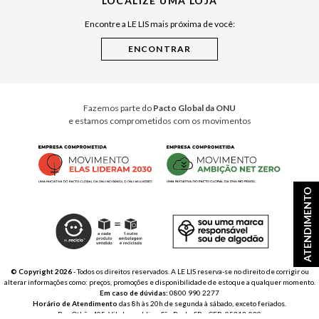
LOCALIZE UMA LOJA
Raízes do Pará
Encontre a LE LIS mais próxima de você:
Cuidados Casa
Instruções de Jogos
Minha Loja Le Lis
Le Lis Casa PRO
Fazemos parte do
Pacto Global da ONU
e estamos comprometidos com os movimentos
ATENDIMENTO
© Copyright 2026
- Todos os direitos reservados. A LE LIS reserva-se no direito de corrigir ou
alterar informações como: preços, promoções e disponibilidade de estoque a qualquer momento.
Em caso de dúvidas:
0800 990 2277
Horário de Atendimento
das 8h às 20h de segunda à sábado, exceto feriados.
Rua Othão 405, Vila Leopoldina, São Paulo, SP – CEP: 05313-020