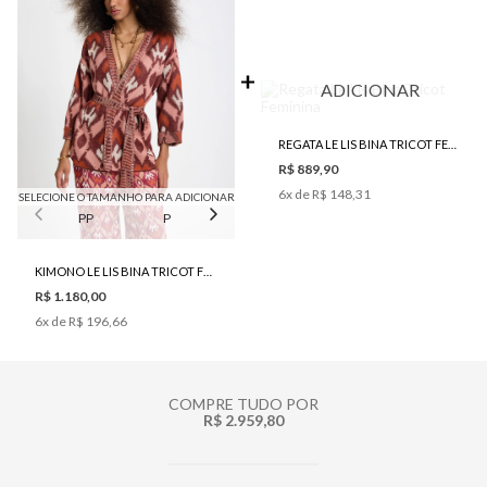
ADICIONAR
REGATA LE LIS BINA TRICOT FEMININA
R$ 889,90
6
x de
R$ 148,31
SELECIONE O TAMANHO PARA ADICIONAR
PP
P
M
KIMONO LE LIS BINA TRICOT FEMININO
R$ 1.180,00
6
x de
R$ 196,66
COMPRE TUDO POR
R$ 2.959,80