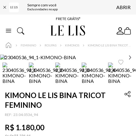
Sempre com você
ABRIR
ENTREGA EXPRESSA*
Exclusividades no app
FRETE GRÁTIS*
BAIXE O APP
10% OFF NA PRIMEIRA COMPRA*
FEMININO
ROUPAS
KIMONOS
KIMONO LE LIS BINA TRICOT FEMININO
KIMONO LE LIS BINA TRICOT
FEMININO
:
23.04.0536_94
R$
1
.
180
,
00
6
x de
R$
196
,
66