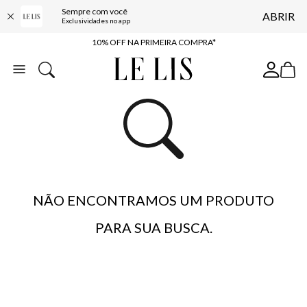
Sempre com você
ABRIR
BAIXE O APP
Exclusividades no app
10% OFF NA PRIMEIRA COMPRA*
COMPRE ONLINE E RETIRE EM LOJA*
ENTREGA EXPRESSA*
FRETE GRÁTIS*
BAIXE O APP
10% OFF NA PRIMEIRA COMPRA*
NÃO ENCONTRAMOS UM PRODUTO
PARA SUA BUSCA.