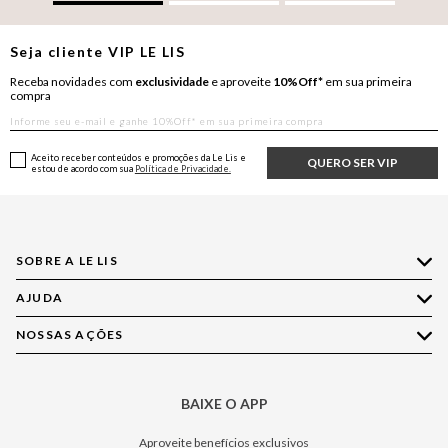
Seja cliente
VIP
LE LIS
Receba novidades com
exclusividade
e aproveite
10%Off*
em sua primeira
compra
Aceito receber conteúdos e promoções da Le Lis e
QUERO SER VIP
estou de acordo com sua
Política de Privacidade.
SOBRE A LE LIS
AJUDA
Quem Somos
Nossas Lojas
NOSSAS AÇÕES
Compre pelo WhatsApp
Ética e Sustentabilidade
Perguntas Frequentes
Aplicativo LE LIS
Política de Privacidade
Central de Relacionamento
BAIXE O APP
Moda
Política de Governança
Minha Conta
Casa
Aproveite benefícios exclusivos