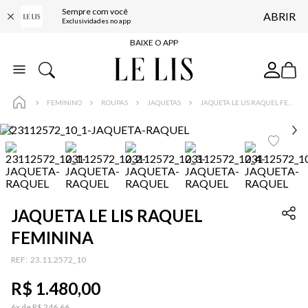
Sempre com você
ABRIR
FRETE GRÁTIS*
Exclusividades no app
BAIXE O APP
10% OFF NA PRIMEIRA COMPRA*
COMPRE ONLINE E RETIRE EM LOJA*
FEMININO
ROUPAS
JAQUETAS
JAQUETA LE LIS RAQUEL FEMININA
ENTREGA EXPRESSA*
FRETE GRÁTIS*
BAIXE O APP
10% OFF NA PRIMEIRA COMPRA*
JAQUETA LE LIS RAQUEL
FEMININA
:
23.11.2572_10
R$
1
.
480
,
00
6
x de
R$
246
,
66