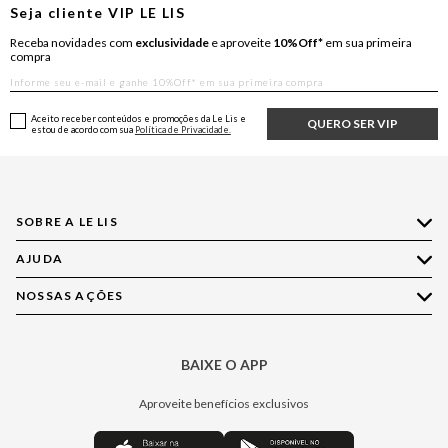
Seja cliente
VIP
LE LIS
Receba novidades com
exclusividade
e aproveite
10%Off*
em sua primeira
compra
Aceito receber conteúdos e promoções da Le Lis e
QUERO SER VIP
estou de acordo com sua
Política de Privacidade.
SOBRE A LE LIS
AJUDA
Quem Somos
Nossas Lojas
NOSSAS AÇÕES
Compre pelo WhatsApp
Ética e Sustentabilidade
Perguntas Frequentes
Aplicativo LE LIS
Política de Privacidade
Central de Relacionamento
BAIXE O APP
Moda
Política de Governança
Minha Conta
Casa
Aproveite benefícios exclusivos
Painel de Privacidade
Trocas e Devoluções
Aroma