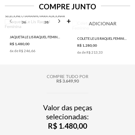
COMPRE JUNTO
SELECIONE O TAMANHO PARA ADICIONAR
36
38
40
42
44
ADICIONAR
JAQUETA LE LIS RAQUEL FEMININA
COLETE LE LIS RAQUEL FEMININO
R$ 1.480,00
R$ 1.280,00
6
x de
R$ 246,66
6
x de
R$ 213,33
COMPRE TUDO POR
R$ 3.649,90
Valor das peças
selecionadas:
R$ 1.480,00