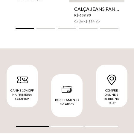
CALÇA JEANS PANTA WIDE LE LIS ISIS FEMININA
R$
689
,
90
6
x de
R$
114
,
98
GANHE 10% OFF
COMPRE
NA PRIMEIRA
ONLINE E
COMPRA*
RETIRE NA
PARCELAMENTO
LOJA*
EM ATÉ 6X