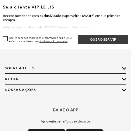
Seja cliente
VIP
LE LIS
Receba novidades com
exclusividade
e aproveite
10%Off*
em sua primeira
compra
Aceito receber conteúdos e promoções da Le Lis e
QUERO SER VIP
estou de acordo com sua
Política de Privacidade.
SOBRE A LE LIS
AJUDA
Quem Somos
Nossas Lojas
NOSSAS AÇÕES
Compre pelo WhatsApp
Ética e Sustentabilidade
Perguntas Frequentes
Aplicativo LE LIS
Política de Privacidade
Central de Relacionamento
BAIXE O APP
Moda
Política de Governança
Minha Conta
Casa
Aproveite benefícios exclusivos
Painel de Privacidade
Trocas e Devoluções
Aroma