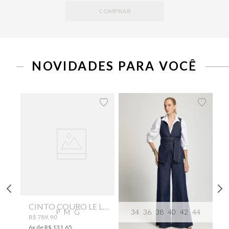
COMPRAR
NOVIDADES PARA VOCÊ
CINTO COURO LE LIS SUKI FEMININO
P
M
G
34
36
38
40
42
44
R$
789
,
90
6
x de
R$
131
,
65