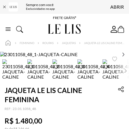
Sempre com você
ABRIR
ENTREGA EXPRESSA*
Exclusividades no app
FRETE GRÁTIS*
BAIXE O APP
10% OFF NA PRIMEIRA COMPRA*
FEMININO
ROUPAS
JAQUETAS
JAQUETA LE LIS CALINE FEMININA
JAQUETA LE LIS CALINE
FEMININA
:
23.01.1058_48
R$
1
.
480
,
00
6
x de
R$
246
,
66