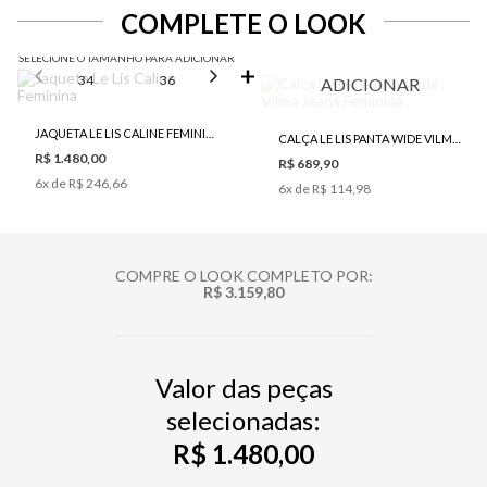
COMPLETE O LOOK
SELECIONE O TAMANHO PARA ADICIONAR
34
36
38
40
42
ADICIONAR
JAQUETA LE LIS CALINE FEMININA
CALÇA LE LIS PANTA WIDE VILMA JEANS FEMININA
R$ 1.480,00
R$ 689,90
6
x de
R$ 246,66
6
x de
R$ 114,98
COMPRE O LOOK COMPLETO POR:
R$ 3.159,80
Valor das peças
selecionadas:
R$ 1.480,00