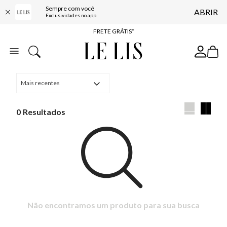
Sempre com você
ABRIR
ENTREGA EXPRESSA*
Exclusividades no app
FRETE GRÁTIS*
BAIXE O APP
10% OFF NA PRIMEIRA COMPRA*
Mais recentes
0