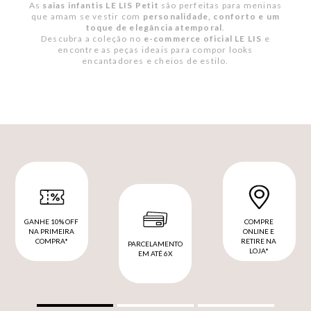
As
saias infantis LE LIS Petit
são perfeitas para meninas
que amam se vestir com
personalidade, conforto e um
toque de elegância atemporal
.
Descubra a coleção no
e-commerce oficial LE LIS
e
encontre as peças ideais para compor looks
encantadores e cheios de estilo.
GANHE 10% OFF
COMPRE
NA PRIMEIRA
ONLINE E
COMPRA*
RETIRE NA
PARCELAMENTO
LOJA*
EM ATÉ 6X