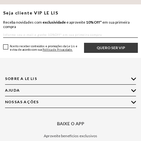
Seja cliente
VIP
LE LIS
Receba novidades com
exclusividade
e aproveite
10%Off*
em sua primeira
compra
Aceito receber conteúdos e promoções da Le Lis e
QUERO SER VIP
estou de acordo com sua
Política de Privacidade.
SOBRE A LE LIS
AJUDA
Quem Somos
Nossas Lojas
NOSSAS AÇÕES
Compre pelo WhatsApp
Ética e Sustentabilidade
Perguntas Frequentes
Aplicativo LE LIS
Política de Privacidade
Central de Relacionamento
BAIXE O APP
Moda
Política de Governança
Minha Conta
Casa
Aproveite benefícios exclusivos