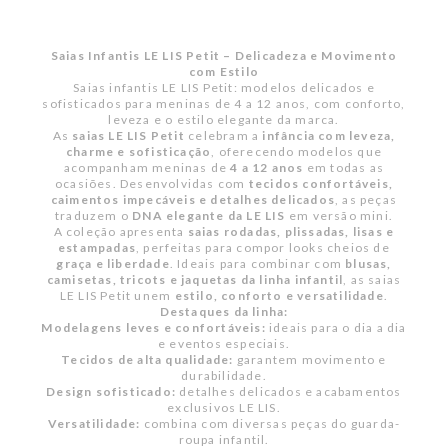
Saias Infantis LE LIS Petit – Delicadeza e Movimento
com Estilo
Saias infantis LE LIS Petit: modelos delicados e
sofisticados para meninas de 4 a 12 anos, com conforto,
leveza e o estilo elegante da marca.
As
saias LE LIS Petit
celebram a
infância com leveza,
charme e sofisticação
, oferecendo modelos que
acompanham meninas de
4 a 12 anos
em todas as
ocasiões. Desenvolvidas com
tecidos confortáveis,
caimentos impecáveis e detalhes delicados
, as peças
traduzem o
DNA elegante da LE LIS
em versão mini.
A coleção apresenta
saias rodadas, plissadas, lisas e
estampadas
, perfeitas para compor looks cheios de
graça e liberdade
. Ideais para combinar com
blusas,
camisetas, tricots e jaquetas da linha infantil
, as saias
LE LIS Petit unem
estilo, conforto e versatilidade
.
Destaques da linha:
Modelagens leves e confortáveis:
ideais para o dia a dia
e eventos especiais.
Tecidos de alta qualidade:
garantem movimento e
durabilidade.
Design sofisticado:
detalhes delicados e acabamentos
exclusivos LE LIS.
Versatilidade:
combina com diversas peças do guarda-
roupa infantil.