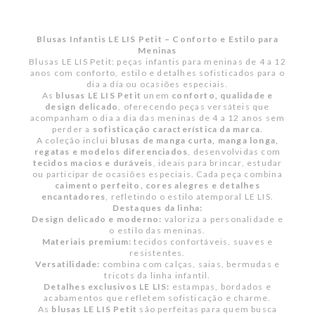
Blusas Infantis LE LIS Petit – Conforto e Estilo para
Meninas
Blusas LE LIS Petit: peças infantis para meninas de 4 a 12
anos com conforto, estilo e detalhes sofisticados para o
dia a dia ou ocasiões especiais.
As
blusas LE LIS Petit
unem
conforto, qualidade e
design delicado
, oferecendo peças versáteis que
acompanham o dia a dia das meninas de 4 a 12 anos sem
perder a
sofisticação característica da marca
.
A coleção inclui
blusas de manga curta, manga longa,
regatas e modelos diferenciados
, desenvolvidas com
tecidos macios e duráveis
, ideais para brincar, estudar
ou participar de ocasiões especiais. Cada peça combina
caimento perfeito, cores alegres e detalhes
encantadores
, refletindo o estilo atemporal LE LIS.
Destaques da linha:
Design delicado e moderno:
valoriza a personalidade e
o estilo das meninas.
Materiais premium:
tecidos confortáveis, suaves e
resistentes.
Versatilidade:
combina com calças, saias, bermudas e
tricots da linha infantil.
Detalhes exclusivos LE LIS:
estampas, bordados e
acabamentos que refletem sofisticação e charme.
As
blusas LE LIS Petit
são perfeitas para quem busca