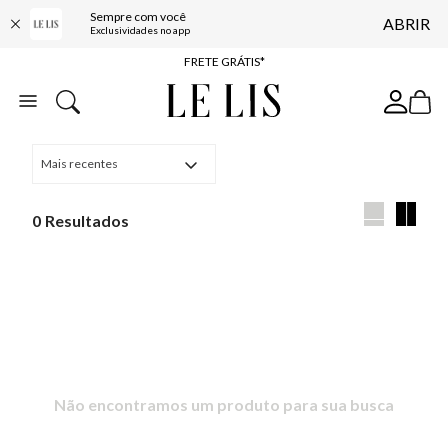
Sempre com você
ABRIR
ENTREGA EXPRESSA*
Exclusividades no app
FRETE GRÁTIS*
BAIXE O APP
10% OFF NA PRIMEIRA COMPRA*
Mais recentes
0