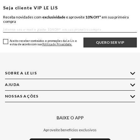
Seja cliente
VIP
LE LIS
Receba novidades com
exclusividade
e aproveite
10%Off*
em sua primeira
compra
Aceito receber conteúdos e promoções da Le Lis e
QUERO SER VIP
estou de acordo com sua
Política de Privacidade.
SOBRE A LE LIS
AJUDA
Quem Somos
Nossas Lojas
NOSSAS AÇÕES
Compre pelo WhatsApp
Ética e Sustentabilidade
Perguntas Frequentes
Aplicativo LE LIS
Política de Privacidade
Central de Relacionamento
BAIXE O APP
Moda
Política de Governança
Minha Conta
Casa
Aproveite benefícios exclusivos
Painel de Privacidade
Trocas e Devoluções
Aroma