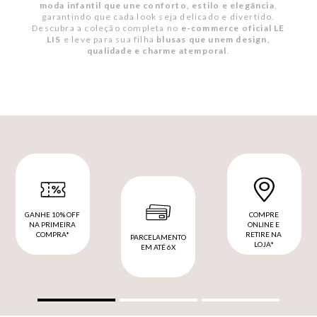
moda infantil que une conforto, estilo e elegância
,
garantindo que cada look seja delicado e divertido.
Descubra a coleção completa no
e-commerce oficial LE
LIS
e leve para sua filha
blusas que unem design,
qualidade e charme atemporal
.
GANHE 10% OFF
COMPRE
NA PRIMEIRA
ONLINE E
COMPRA*
RETIRE NA
PARCELAMENTO
LOJA*
EM ATÉ 6X