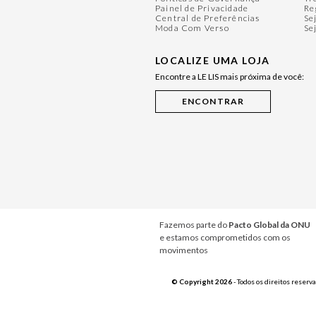
Painel de Privacidade
Re
Central de Preferências
Se
Moda Com Verso
Se
LOCALIZE UMA LOJA
Encontre a LE LIS mais próxima de você:
Fazemos parte do
Pacto Global da ONU
e estamos comprometidos com os
movimentos
© Copyright 2026
- Todos os direitos reserv