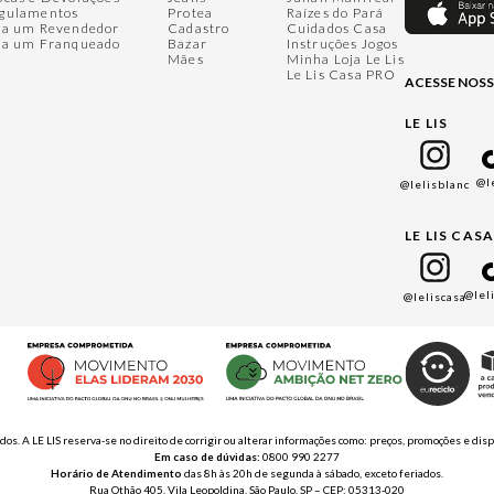
gulamentos
Protea
Raízes do Pará
ja um Revendedor
Cadastro
Cuidados Casa
ja um Franqueado
Bazar
Instruções Jogos
Mães
Minha Loja Le Lis
Le Lis Casa PRO
ACESSE NOSS
LE LIS
@l
@lelisblanc
LE LIS CAS
@lel
@leliscasa
ados. A LE LIS reserva-se no direito de corrigir ou alterar informações como: preços, promoções e 
Em caso de dúvidas:
0800 990 2277
Horário de Atendimento
das 8h às 20h de segunda à sábado, exceto feriados.
Rua Othão 405, Vila Leopoldina, São Paulo, SP – CEP: 05313-020