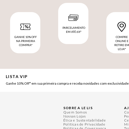
PARCELAMENTO
EM ATÉ 6X*
GANHE 10% OFF
COMPRE
NA PRIMEIRA
ONLINE E
COMPRA*
RETIRE E
LOJA*
LISTA VIP
Ganhe 10% Off* em sua primeira compra e receba novidades com exclusividade
SOBRE A LE LIS
A
Quem Somos
Co
Nossas Lojas
Pe
Ética e Sustentabilidade
Ce
Políticas de Privacidade
Mi
Políticas de Governança
Tr