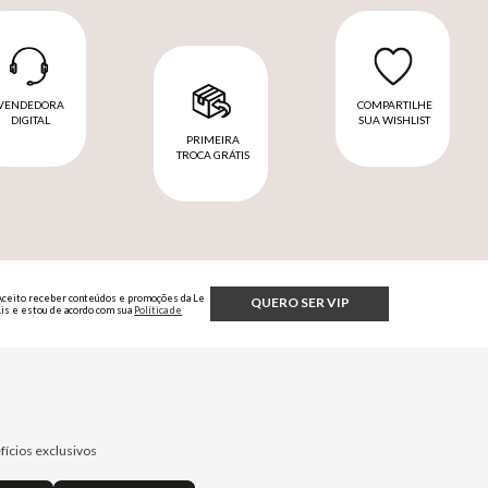
VENDEDORA
COMPARTILHE
DIGITAL
SUA WISHLIST
PRIMEIRA
TROCA GRÁTIS
Aceito receber conteúdos e promoções da Le
QUERO SER VIP
Lis e estou de acordo com sua
Política de
Privacidade.
fícios exclusivos