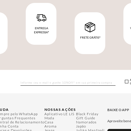
ENTREGA
EXPRESSA*
FRETE GRÁTIS*
M
JUDA
NOSSAS AÇÕES
BAIXE O APP
mpre pelo WhatsApp
Aplicativo LE LIS
Black Friday
rguntas Frequentes
Moda
Gift Guide
Aproveite bene
ntral de Relacionamento
Casa
Namorados
nha Conta
Aroma
Japão
ocas e Devoluções
Jeans
Julián Manfredi