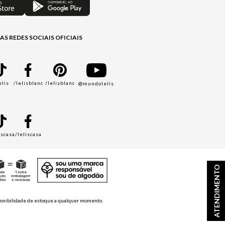
AS REDES SOCIAIS OFICIAIS
elis
/lelisblanc
/lelisblanc
@mundolelis
A
iscasa
/leliscasa
ATENDIMENTO
disponibilidade de estoque a qualquer momento.