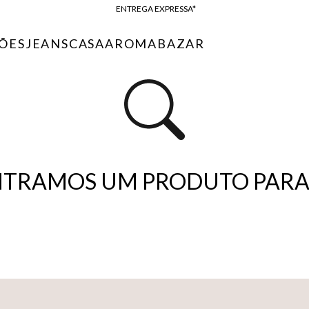
ENTREGA EXPRESSA*
FRETE GRÁTIS*
ÕES
JEANS
CASA
AROMA
BAZAR
BAIXE O APP
10% OFF NA PRIMEIRA COMPRA*
TRAMOS UM PRODUTO PARA 