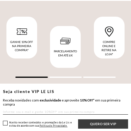
GANHE 10% OFF
COMPRE
NA PRIMEIRA
ONLINE E
COMPRA*
RETIRE NA
PARCELAMENTO
LOJA*
EM ATÉ 6X
Seja cliente
VIP
LE LIS
Receba novidades com
exclusividade
e aproveite
10%Off*
em sua primeira
compra
Aceito receber conteúdos e promoções da Le Lis e
QUERO SER VIP
estou de acordo com sua
Política de Privacidade.