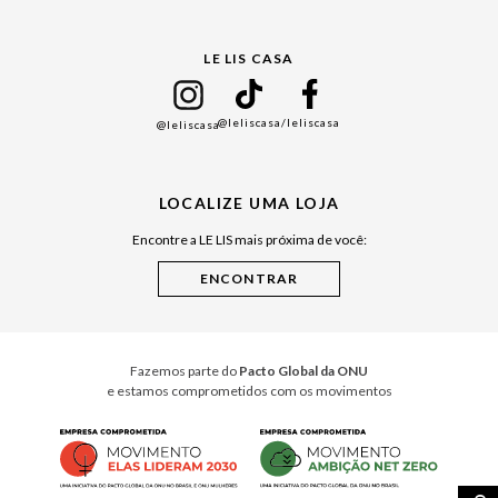
Gift Guide
LE LIS CASA
Mães
Namorados
@leliscasa
/leliscasa
@leliscasa
Japão
Julián Manfredi
LOCALIZE UMA LOJA
Raízes do Pará
Encontre a LE LIS mais próxima de você:
Cuidados Casa
Instruções de Jogos
Minha Loja Le Lis
Le Lis Casa PRO
Fazemos parte do
Pacto Global da ONU
e estamos comprometidos com os movimentos