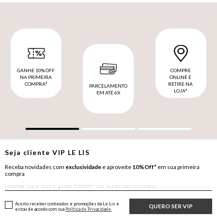
GANHE 10% OFF
COMPRE
NA PRIMEIRA
ONLINE E
COMPRA*
RETIRE NA
PARCELAMENTO
LOJA*
EM ATÉ 6X
Seja cliente
VIP
LE LIS
Receba novidades com
exclusividade
e aproveite
10%Off*
em sua primeira
compra
Aceito receber conteúdos e promoções da Le Lis e
QUERO SER VIP
estou de acordo com sua
Política de Privacidade.