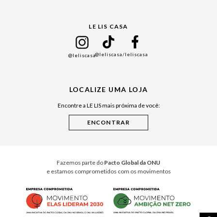
Gift Guide
LE LIS CASA
Mães
Namorados
@leliscasa
/leliscasa
@leliscasa
Japão
Julián Manfredi
LOCALIZE UMA LOJA
Raízes do Pará
Encontre a LE LIS mais próxima de você:
Cuidados Casa
Instruções de Jogos
Minha Loja Le Lis
Le Lis Casa PRO
Fazemos parte do
Pacto Global da ONU
e estamos comprometidos com os movimentos