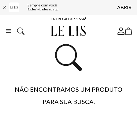
Sempre com você
ABRIR
COMPRE ONLINE E RETIRE EM LOJA*
Exclusividades no app
ENTREGA EXPRESSA*
FRETE GRÁTIS*
BAIXE O APP
10% OFF NA PRIMEIRA COMPRA*
NÃO ENCONTRAMOS UM PRODUTO
PARA SUA BUSCA.