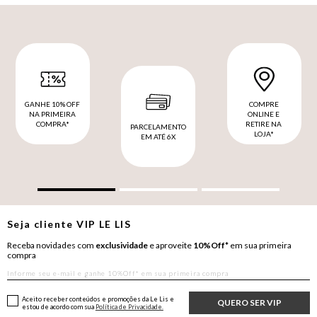
GANHE 10% OFF
COMPRE
NA PRIMEIRA
ONLINE E
COMPRA*
RETIRE NA
PARCELAMENTO
LOJA*
EM ATÉ 6X
Seja cliente
VIP
LE LIS
Receba novidades com
exclusividade
e aproveite
10%Off*
em sua primeira
compra
Aceito receber conteúdos e promoções da Le Lis e
QUERO SER VIP
estou de acordo com sua
Política de Privacidade.