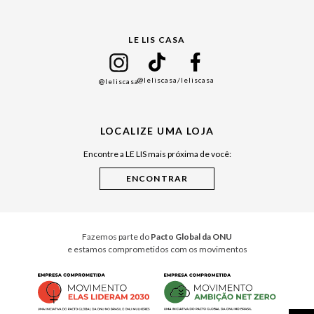
Gift Guide
LE LIS CASA
Mães
Namorados
@leliscasa
/leliscasa
@leliscasa
Japão
Julián Manfredi
LOCALIZE UMA LOJA
Raízes do Pará
Encontre a LE LIS mais próxima de você:
Cuidados Casa
Instruções de Jogos
Minha Loja Le Lis
Le Lis Casa PRO
Fazemos parte do
Pacto Global da ONU
e estamos comprometidos com os movimentos