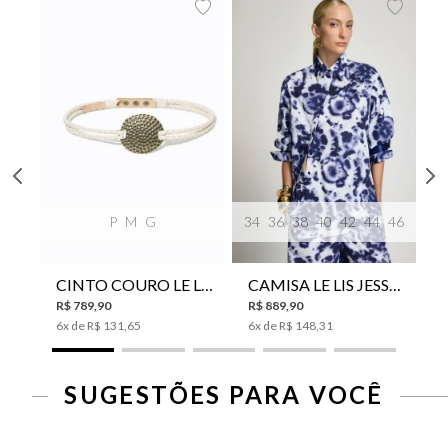
P
M
G
34
36
38
40
42
44
46
CINTO COURO LE LIS SUKI FEMININO
CAMISA LE LIS JESSICA FEMININA
R$
789
,
90
R$
889
,
90
6
x de
R$
131
,
65
6
x de
R$
148
,
31
SUGESTÕES PARA VOCÊ