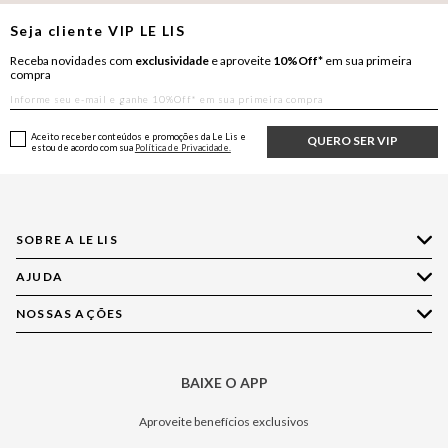
Seja cliente
VIP
LE LIS
Receba novidades com
exclusividade
e aproveite
10%Off*
em sua primeira
compra
Aceito receber conteúdos e promoções da Le Lis e
QUERO SER VIP
estou de acordo com sua
Política de Privacidade.
SOBRE A LE LIS
AJUDA
Quem Somos
Nossas Lojas
NOSSAS AÇÕES
Compre pelo WhatsApp
Ética e Sustentabilidade
Perguntas Frequentes
Aplicativo LE LIS
Política de Privacidade
Central de Relacionamento
BAIXE O APP
Moda
Política de Governança
Minha Conta
Casa
Aproveite benefícios exclusivos
Painel de Privacidade
Trocas e Devoluções