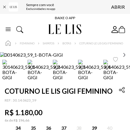
Sempre com você
ABRIR
FRETE GRÁTIS*
Exclusividades no app
BAIXE O APP
10% OFF NA PRIMEIRA COMPRA*
COMPRE ONLINE E RETIRE EM LOJA*
FEMININO
SAPATOS
BOTAS
COTURNO LE LIS GIGI FEMININO
ENTREGA EXPRESSA*
FRETE GRÁTIS*
BAIXE O APP
10% OFF NA PRIMEIRA COMPRA*
COTURNO LE LIS GIGI FEMININO
:
30.14.0623_59
R$
1
.
180
,
00
6
x de
R$
196
,
66
34
35
36
37
38
39
40