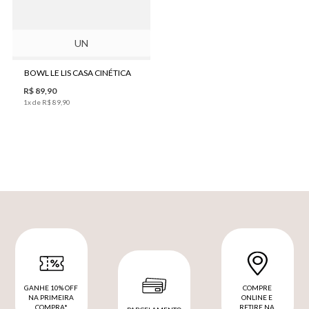
UN
BOWL LE LIS CASA CINÉTICA
R$
89
,
90
1
x de
R$
89
,
90
GANHE 10% OFF
COMPRE
NA PRIMEIRA
ONLINE E
COMPRA*
RETIRE NA