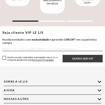
PARCELAMENTO
LOJA*
EM ATÉ 6X
Seja cliente
VIP
LE LIS
Receba novidades com
exclusividade
e aproveite
10%Off*
em sua primeira
compra
Aceito receber conteúdos e promoções da Le Lis e
QUERO SER VIP
estou de acordo com sua
Política de Privacidade.
SOBRE A LE LIS
AJUDA
Quem Somos
Nossas Lojas
NOSSAS AÇÕES
Compre pelo WhatsApp