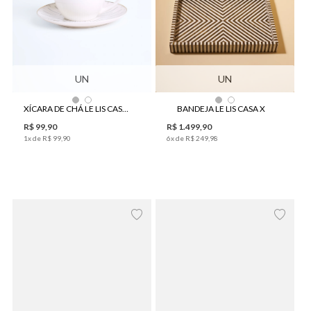
UN
UN
XÍCARA DE CHÁ LE LIS CASA CINÉTICA
BANDEJA LE LIS CASA X
R$
99
,
90
R$
1
.
499
,
90
1
x de
R$
99
,
90
6
x de
R$
249
,
98