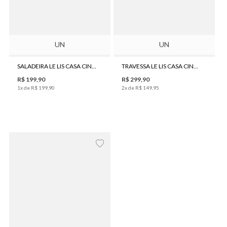
UN
UN
SALADEIRA LE LIS CASA CINÉTICA
TRAVESSA LE LIS CASA CINÉTICA
R$
199
,
90
R$
299
,
90
1
x de
R$
199
,
90
2
x de
R$
149
,
95