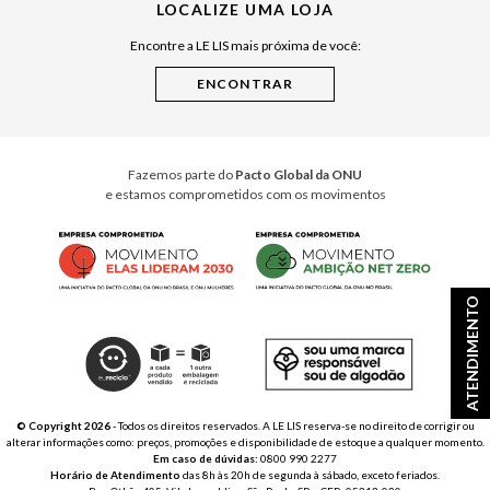
LOCALIZE UMA LOJA
Raízes do Pará
Encontre a LE LIS mais próxima de você:
Cuidados Casa
Instruções de Jogos
Minha Loja Le Lis
Le Lis Casa PRO
Fazemos parte do
Pacto Global da ONU
e estamos comprometidos com os movimentos
ATENDIMENTO
© Copyright 2026
- Todos os direitos reservados. A LE LIS reserva-se no direito de corrigir ou
alterar informações como: preços, promoções e disponibilidade de estoque a qualquer momento.
Em caso de dúvidas:
0800 990 2277
Horário de Atendimento
das 8h às 20h de segunda à sábado, exceto feriados.