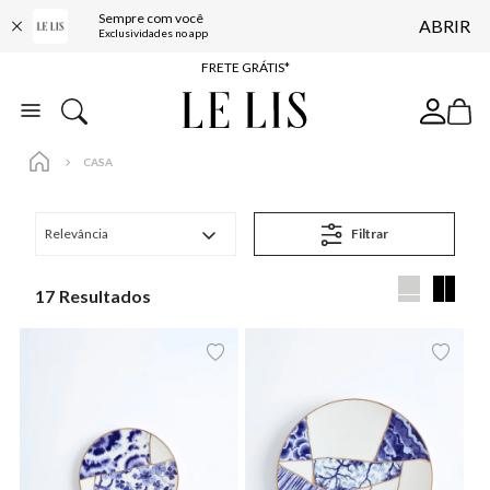
Sempre com você
ABRIR
ENTREGA EXPRESSA*
Exclusividades no app
FRETE GRÁTIS*
BAIXE O APP
10% OFF NA PRIMEIRA COMPRA*
CASA
Relevância
Filtrar
17