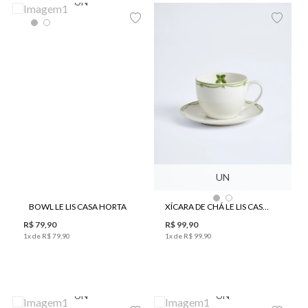
UN
UN
BOWL LE LIS CASA HORTA
XÍCARA DE CHÁ LE LIS CASA HORTA
R$
79
,
90
R$
99
,
90
1
x de
R$
79
,
90
1
x de
R$
99
,
90
UN
UN