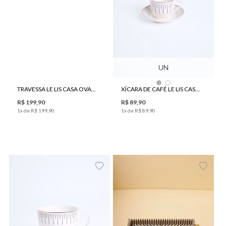
UN
TRAVESSA LE LIS CASA OVAL ÍNDIA
XÍCARA DE CAFÉ LE LIS CASA CINÉTICA
R$
199
,
90
R$
89
,
90
1
x de
R$
199
,
90
1
x de
R$
89
,
90