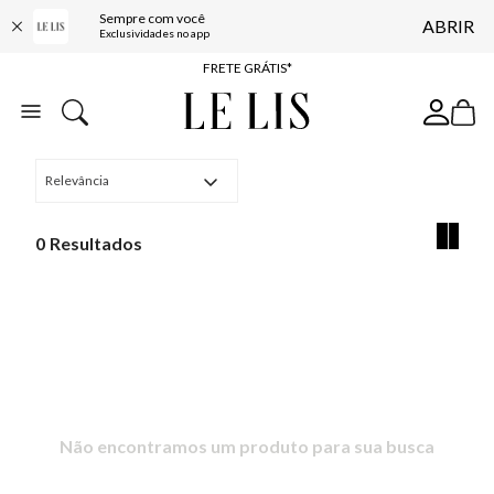
Sempre com você
ABRIR
ENTREGA EXPRESSA*
Exclusividades no app
FRETE GRÁTIS*
BAIXE O APP
10% OFF NA PRIMEIRA COMPRA*
Relevância
0