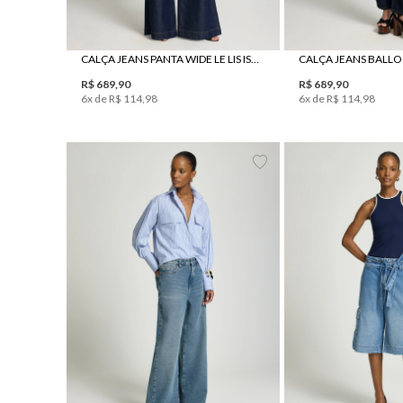
34
36
38
40
42
44
34
36
38
4
CALÇA JEANS PANTA WIDE LE LIS ISIS FEMININA
R$
689
,
90
R$
689
,
90
6
x de
R$
114
,
98
6
x de
R$
114
,
98