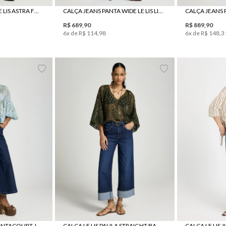
CALÇA JEANS RETA LE LIS ASTRA FEMININA
CALÇA JEANS PANTA WIDE LE LIS LIANA FEMININA
R$
689
,
90
R$
889
,
90
6
x de
R$
114
,
98
6
x de
R$
148
,
3
0
42
44
34
36
38
40
42
44
34
36
CALÇA LE LIS RAFA PANTACOURT JEANS FEMININA
CALÇA LE LIS PAULA STRAIGHT BARRA VIRADA JEANS FEMININA