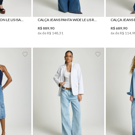
0
42
44
34
36
38
40
42
34
3
CALÇA JEANS BALLOON LE LIS ISADORA FEMININA
CALÇA JEANS PANTA WIDE LE LIS RORY FEMININA
R$
889
,
90
R$
689
,
90
6
x de
R$
148
,
31
6
x de
R$
114
,
9