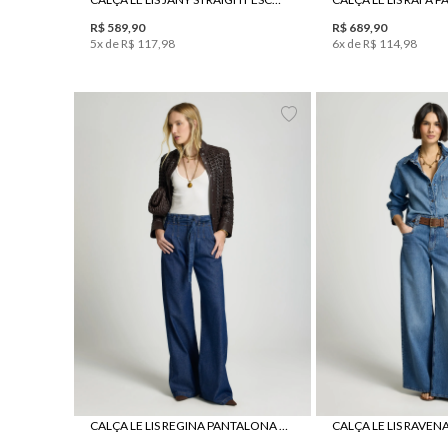
R$
589
,
90
R$
689
,
90
5
x de
R$
117
,
98
6
x de
R$
114
,
98
34
36
38
40
42
44
34
36
38
4
CALÇA LE LIS REGINA PANTALONA JEANS FEMININA