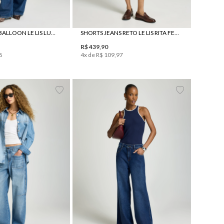
6
38
40
42
34
36
38
40
42
CALÇA JEANS BALLOON LE LIS LUCY FEMININA
SHORTS JEANS RETO LE LIS RITA FEMININO
R$
439
,
90
8
4
x de
R$
109
,
97