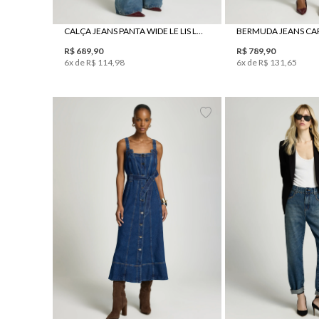
34
36
38
40
42
44
34
36
38
4
CALÇA JEANS PANTA WIDE LE LIS LARA FEMININA
R$
689
,
90
R$
789
,
90
6
x de
R$
114
,
98
6
x de
R$
131
,
65
34
36
38
40
42
44
34
36
38
4