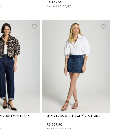
R$
489
,
90
8
4
x de
R$
122
,
47
6
38
40
42
34
36
38
40
42
44
CALÇA LE LIS TAÍS BALLOON II JEANS FEMININA
SHORTS SAIA LE LIS VITÓRIA JEANS FEMININO
R$
589
,
90
8
5
x de
R$
117
,
98