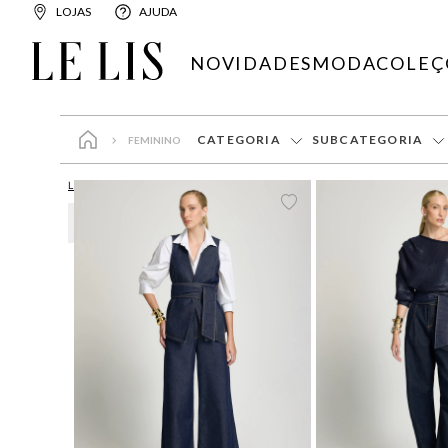
LOJAS
AJUDA
NOVIDADES
MODA
COLEÇ
CATEGORIA
SUBCATEGORIA
FEMININO
Roupas
Bermudas
LIMPAR FILTROS
Vestidos
JEAN
36
S