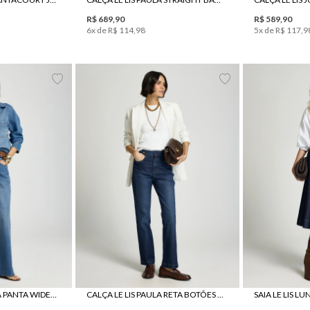
R$
689
,
90
R$
589
,
90
6
x de
R$
114
,
98
5
x de
R$
117
,
9
0
42
44
34
36
38
40
42
44
34
36
3
CALÇA LE LIS RAVENA PANTA WIDE JEANS FEMININA
CALÇA LE LIS PAULA RETA BOTÕES JEANS FEMININA