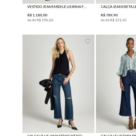
VESTIDO JEANS MIDI LE LIS IRINA FEMININO
R$
1
.
180
,
00
R$
789
,
90
6
x de
R$
196
,
66
6
x de
R$
131
,
65
34
36
38
40
42
44
34
36
38
4
CALÇA LE LIS JANY STRAIGHT ESCURA JEANS FEMININA