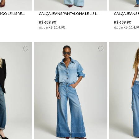
0
42
44
34
36
38
40
42
44
34
36
BERMUDA JEANS CARGO LE LIS RENATA FEMININA
CALÇA JEANS PANTALONA LE LIS LORNA FEMININA
R$
689
,
90
R$
689
,
90
6
x de
R$
114
,
98
6
x de
R$
114
,
9
0
42
44
34
36
38
40
42
44
34
36