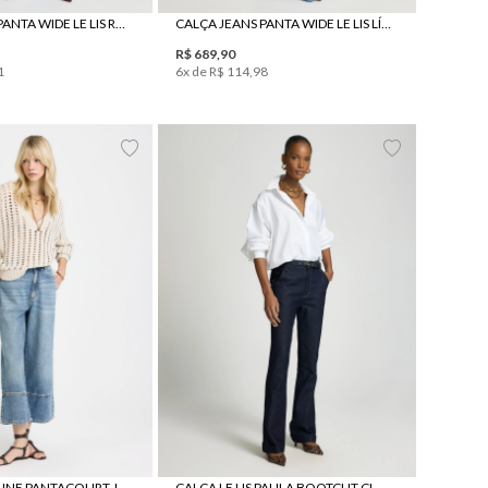
CALÇA JEANS PANTA WIDE LE LIS RENATA FEMININA
CALÇA JEANS PANTA WIDE LE LIS LÍVIA FEMININA
R$
689
,
90
1
6
x de
R$
114
,
98
38
40
42
44
34
36
38
40
42
44
46
CALÇA LE LIS JUNE PANTACOURT JEANS FEMININA
CALÇA LE LIS PAULA BOOTCUT CINTO JEANS FEMININA