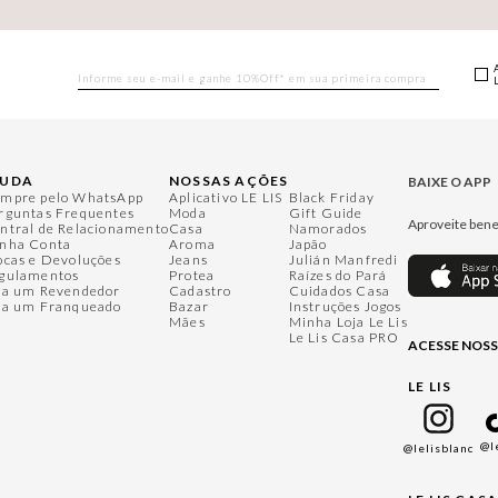
JUDA
NOSSAS AÇÕES
BAIXE O APP
mpre pelo WhatsApp
Aplicativo LE LIS
Black Friday
rguntas Frequentes
Moda
Gift Guide
Aproveite bene
ntral de Relacionamento
Casa
Namorados
nha Conta
Aroma
Japão
ocas e Devoluções
Jeans
Julián Manfredi
gulamentos
Protea
Raízes do Pará
ja um Revendedor
Cadastro
Cuidados Casa
ja um Franqueado
Bazar
Instruções Jogos
Mães
Minha Loja Le Lis
Le Lis Casa PRO
ACESSE NOSS
LE LIS
@l
@lelisblanc