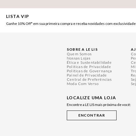
LISTA VIP
Ganhe 10% Off* em sua primeira compra e receba novidades com exclusividade
SOBRE A LE LIS
A
Quem Somos
Co
Nossas Lojas
Pe
Ética e Sustentabilidade
Ce
Políticas de Privacidade
Mi
Políticas de Governança
Tr
Painel de Privacidade
Re
Central de Preferências
Se
Moda Com Verso
Se
LOCALIZE UMA LOJA
Encontre a LE LIS mais próxima de você: