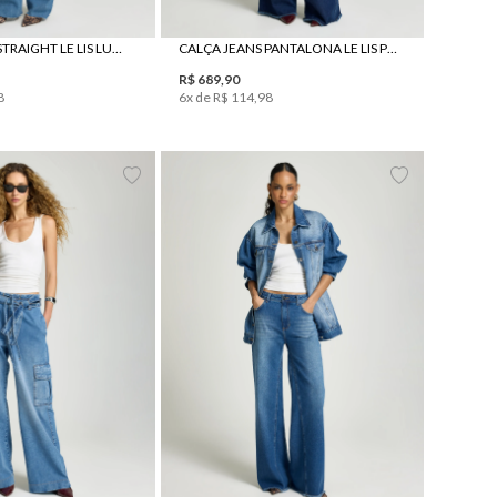
38
40
42
44
34
36
38
40
42
44
CALÇA JEANS STRAIGHT LE LIS LUCILA FEMININA
CALÇA JEANS PANTALONA LE LIS PILAR FEMININA
R$
689
,
90
8
6
x de
R$
114
,
98
38
40
42
44
34
36
40
42
44
38