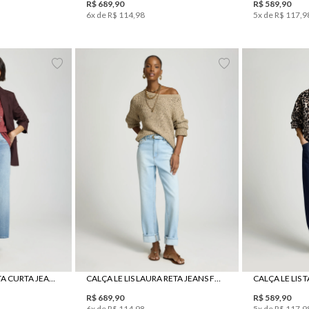
R$
689
,
90
R$
589
,
90
6
x de
R$
114
,
98
5
x de
R$
117
,
9
0
42
44
34
36
38
40
42
44
34
3
CALÇA LE LIS LILA RETA CURTA JEANS FEMININA
CALÇA LE LIS LAURA RETA JEANS FEMININA
R$
689
,
90
R$
589
,
90
6
x de
R$
114
,
98
5
x de
R$
117
,
9