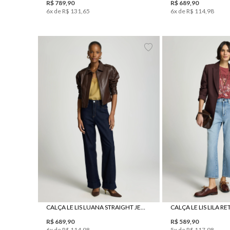
R$
789
,
90
R$
689
,
90
6
x de
R$
131
,
65
6
x de
R$
114
,
98
34
36
38
40
42
44
34
36
38
4
CALÇA LE LIS LUANA STRAIGHT JEANS FEMININA
R$
689
,
90
R$
589
,
90
6
x de
R$
114
,
98
5
x de
R$
117
,
98