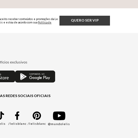
Aceito receber conteúdos e promoções da Le
QUERO SER VIP
Lis e estou de acordo com sua
Política de
Privacidade.
fícios exclusivos
AS REDES SOCIAIS OFICIAIS
elis
/lelisblanc
/lelisblanc
@mundolelis