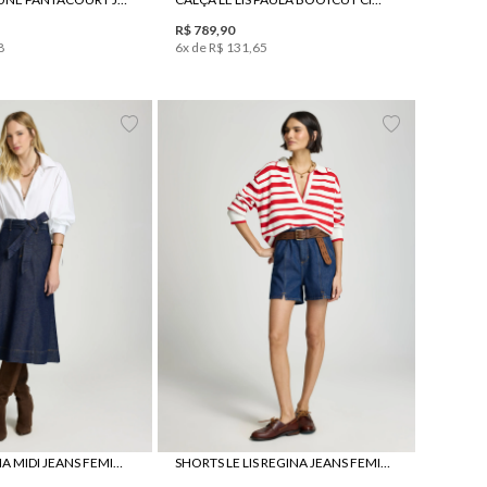
R$
789
,
90
8
6
x de
R$
131
,
65
8
40
42
44
46
34
36
38
40
42
44
SAIA LE LIS LUNA MIDI JEANS FEMININA
SHORTS LE LIS REGINA JEANS FEMININO