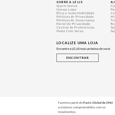
SOBRE A LE LIS
A
Quem Somos
Co
Nossas Lojas
Pe
Ética e Sustentabilidade
Ce
Políticas de Privacidade
Mi
Políticas de Governança
Tr
Painel de Privacidade
Re
Central de Preferências
Se
Moda Com Verso
Se
LOCALIZE UMA LOJA
Encontre a LE LIS mais próxima de você:
Fazemos parte do
Pacto Global da ONU
e estamos comprometidos com os
movimentos