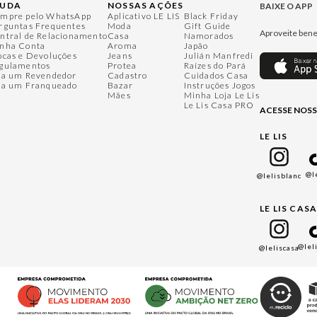
JUDA
NOSSAS AÇÕES
BAIXE O APP
mpre pelo WhatsApp
Aplicativo LE LIS
Black Friday
rguntas Frequentes
Moda
Gift Guide
Aproveite bene
ntral de Relacionamento
Casa
Namorados
nha Conta
Aroma
Japão
ocas e Devoluções
Jeans
Julián Manfredi
gulamentos
Protea
Raízes do Pará
ja um Revendedor
Cadastro
Cuidados Casa
ja um Franqueado
Bazar
Instruções Jogos
Mães
Minha Loja Le Lis
Le Lis Casa PRO
ACESSE NOSS
LE LIS
@l
@lelisblanc
LE LIS CAS
@lel
@leliscasa