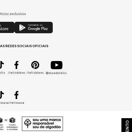
fícios exclusivos
AS REDES SOCIAIS OFICIAIS
elis
/lelisblanc
/lelisblanc
@mundolelis
A
iscasa
/leliscasa