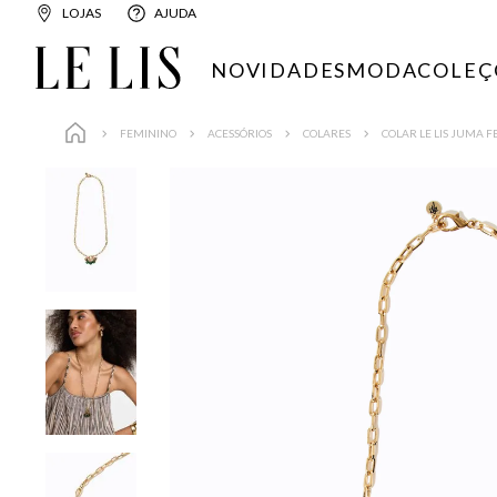
LOJAS
AJUDA
NOVIDADES
MODA
COLEÇ
FEMININO
ACESSÓRIOS
COLARES
COLAR LE LIS JUMA 