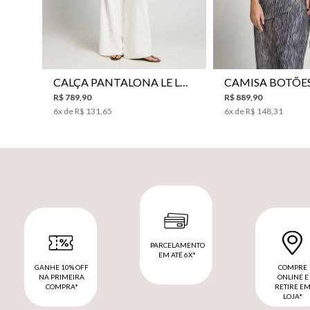
CALÇA PANTALONA LE LIS HORI FEMININA
R$
789
,
90
R$
889
,
90
6
x de
R$
131
,
65
6
x de
R$
148
,
31
PARCELAMENTO
EM ATÉ 6X*
GANHE 10% OFF
COMPRE
NA PRIMEIRA
ONLINE E
COMPRA*
RETIRE E
LOJA*