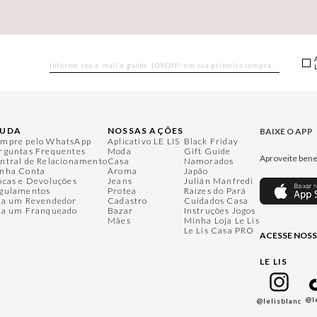
JUDA
NOSSAS AÇÕES
BAIXE O APP
mpre pelo WhatsApp
Aplicativo LE LIS
Black Friday
rguntas Frequentes
Moda
Gift Guide
Aproveite bene
ntral de Relacionamento
Casa
Namorados
nha Conta
Aroma
Japão
ocas e Devoluções
Jeans
Julián Manfredi
gulamentos
Protea
Raízes do Pará
ja um Revendedor
Cadastro
Cuidados Casa
ja um Franqueado
Bazar
Instruções Jogos
Mães
Minha Loja Le Lis
Le Lis Casa PRO
ACESSE NOSS
LE LIS
@l
@lelisblanc