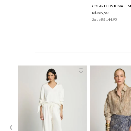
COLAR LE LIS JUMA FE
R$ 289,90
2
x de
R$ 144,95
PP
P
M
G
34
36
38
40