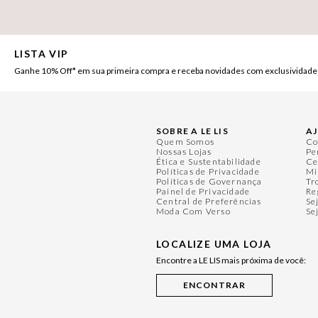
LISTA VIP
Ganhe 10% Off* em sua primeira compra e receba novidades com exclusividade
SOBRE A LE LIS
A
Quem Somos
Co
Nossas Lojas
Pe
Ética e Sustentabilidade
Ce
Políticas de Privacidade
Mi
Políticas de Governança
Tr
Painel de Privacidade
Re
Central de Preferências
Se
Moda Com Verso
Se
LOCALIZE UMA LOJA
Encontre a LE LIS mais próxima de você: