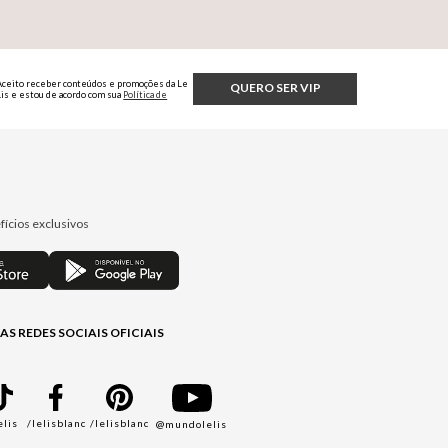
Aceito receber conteúdos e promoções da Le
QUERO SER VIP
Lis e estou de acordo com sua
Política de
Privacidade.
fícios exclusivos
AS REDES SOCIAIS OFICIAIS
elis
/lelisblanc
/lelisblanc
@mundolelis