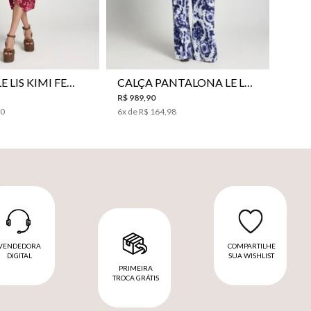
VESTIDO LE LIS KIMI FEMININO
CALÇA PANTALONA LE LIS JESSICA FEMININA
R$
989
,
90
00
6
x de
R$
164
,
98
VENDEDORA
COMPARTILHE
DIGITAL
SUA WISHLIST
PRIMEIRA
TROCA GRÁTIS