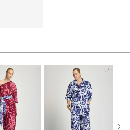
38
40
42
44
PP
P
M
G