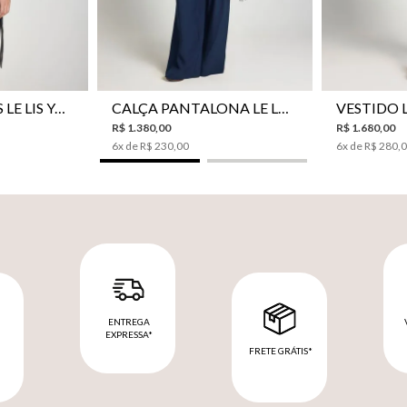
CAMISA BOTÕES LE LIS YANNA FEMININA
CALÇA PANTALONA LE LIS SAKURA II FEMININA
R$
1
.
380
,
00
R$
1
.
680
,
00
6
x de
R$
230
,
00
6
x de
R$
280
,
ENTREGA
EXPRESSA*
FRETE GRÁTIS*
M