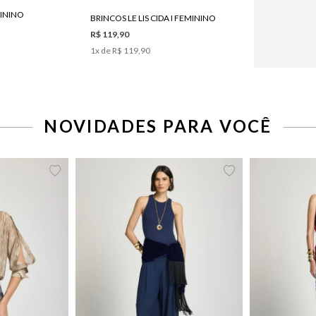
MININO
BRINCOS LE LIS CIDA I FEMININO
R$ 119,90
1
x de
R$ 119,90
42
44
46
34
36
38
40
42
44
34
36
NOVIDADES PARA VOCÊ