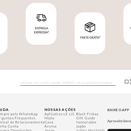
ENTREGA
EXPRESSA*
FRETE GRÁTIS*
M
JUDA
NOSSAS AÇÕES
BAIXE O APP
mpre pelo WhatsApp
Aplicativo LE LIS
Black Friday
rguntas Frequentes
Moda
Gift Guide
Aproveite bene
ntral de Relacionamento
Casa
Namorados
nha Conta
Aroma
Japão
ocas e Devoluções
Jeans
Julián Manfredi