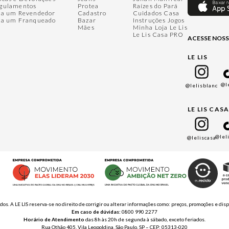
gulamentos
Protea
Raízes do Pará
ja um Revendedor
Cadastro
Cuidados Casa
ja um Franqueado
Bazar
Instruções Jogos
Mães
Minha Loja Le Lis
Le Lis Casa PRO
ACESSE NOSS
LE LIS
@l
@lelisblanc
LE LIS CAS
@lel
@leliscasa
ados. A LE LIS reserva-se no direito de corrigir ou alterar informações como: preços, promoções e 
Em caso de dúvidas:
0800 990 2277
Horário de Atendimento
das 8h às 20h de segunda à sábado, exceto feriados.
Rua Othão 405, Vila Leopoldina, São Paulo, SP – CEP: 05313-020