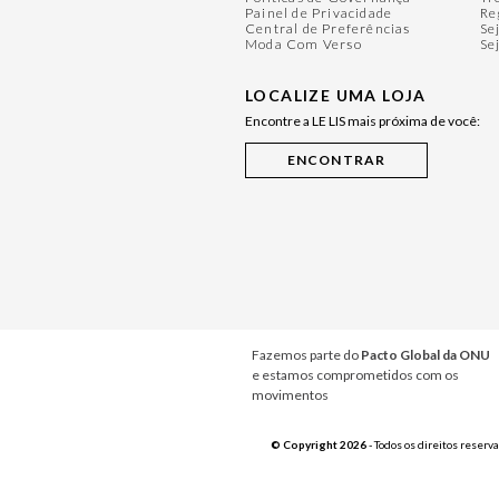
Painel de Privacidade
Re
Central de Preferências
Se
Moda Com Verso
Se
LOCALIZE UMA LOJA
Encontre a LE LIS mais próxima de você:
Fazemos parte do
Pacto Global da ONU
e estamos comprometidos com os
movimentos
© Copyright 2026
- Todos os direitos reserv