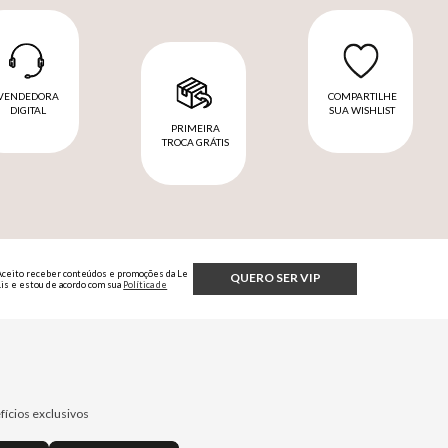
VENDEDORA
COMPARTILHE
DIGITAL
SUA WISHLIST
PRIMEIRA
TROCA GRÁTIS
Aceito receber conteúdos e promoções da Le
QUERO SER VIP
Lis e estou de acordo com sua
Política de
Privacidade.
fícios exclusivos