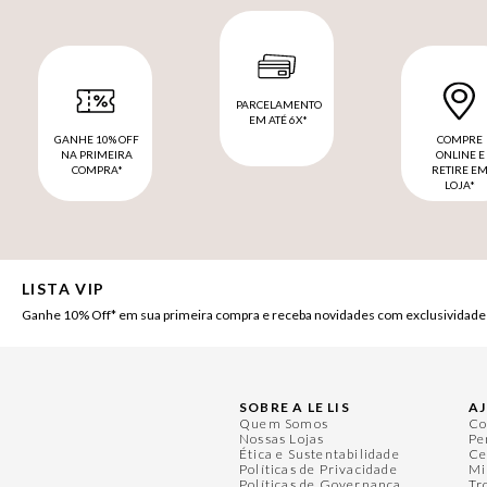
PARCELAMENTO
EM ATÉ 6X*
GANHE 10% OFF
COMPRE
NA PRIMEIRA
ONLINE E
COMPRA*
RETIRE E
LOJA*
LISTA VIP
Ganhe 10% Off* em sua primeira compra e receba novidades com exclusividade
SOBRE A LE LIS
A
Quem Somos
Co
Nossas Lojas
Pe
Ética e Sustentabilidade
Ce
Políticas de Privacidade
Mi
Políticas de Governança
Tr