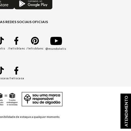
AS REDES SOCIAIS OFICIAIS
elis
/lelisblanc
/lelisblanc
@mundolelis
A
iscasa
/leliscasa
ATENDIMENTO
disponibilidade de estoque a qualquer momento.