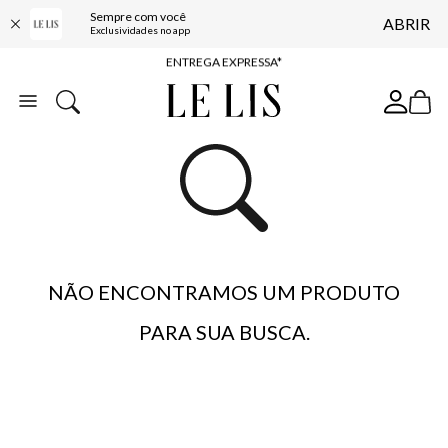
Sempre com você
ABRIR
COMPRE ONLINE E RETIRE EM LOJA*
Exclusividades no app
ENTREGA EXPRESSA*
FRETE GRÁTIS*
BAIXE O APP
10% OFF NA PRIMEIRA COMPRA*
NÃO ENCONTRAMOS UM PRODUTO
PARA SUA BUSCA.
…