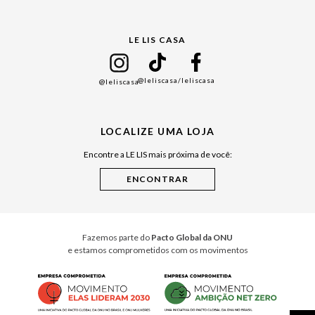
Gift Guide
LE LIS CASA
Mães
Namorados
@leliscasa
/leliscasa
@leliscasa
Japão
Julián Manfredi
LOCALIZE UMA LOJA
Raízes do Pará
Encontre a LE LIS mais próxima de você:
Cuidados Casa
Instruções de Jogos
Minha Loja Le Lis
Le Lis Casa PRO
Fazemos parte do
Pacto Global da ONU
e estamos comprometidos com os movimentos