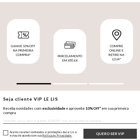
GANHE 10% OFF
COMPRE
NA PRIMEIRA
ONLINE E
COMPRA*
RETIRE NA
PARCELAMENTO
LOJA*
EM ATÉ 6X
Seja cliente
VIP
LE LIS
Receba novidades com
exclusividade
e aproveite
10%Off*
em sua primeira
compra
Aceito receber conteúdos e promoções da Le Lis e
QUERO SER VIP
estou de acordo com sua
Política de Privacidade.