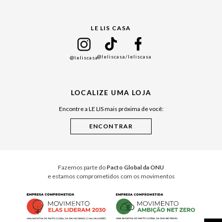
Gift Guide
LE LIS CASA
Mães
Namorados
@leliscasa
/leliscasa
@leliscasa
Japão
Julián Manfredi
LOCALIZE UMA LOJA
Raízes do Pará
Encontre a LE LIS mais próxima de você:
Cuidados Casa
Instruções de Jogos
Minha Loja Le Lis
Le Lis Casa PRO
Fazemos parte do
Pacto Global da ONU
e estamos comprometidos com os movimentos