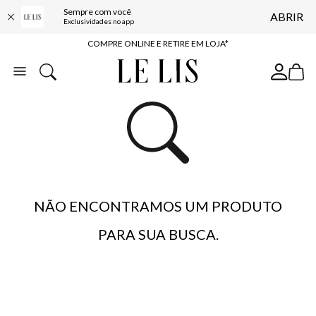
Sempre com você
ABRIR
10% OFF NA PRIMEIRA COMPRA*
Exclusividades no app
COMPRE ONLINE E RETIRE EM LOJA*
ENTREGA EXPRESSA*
FRETE GRÁTIS*
BAIXE O APP
10% OFF NA PRIMEIRA COMPRA*
NÃO ENCONTRAMOS UM PRODUTO
PARA SUA BUSCA.