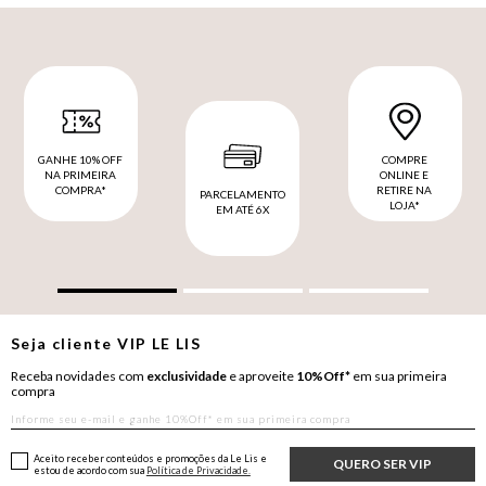
GANHE 10% OFF
COMPRE
NA PRIMEIRA
ONLINE E
COMPRA*
RETIRE NA
PARCELAMENTO
LOJA*
EM ATÉ 6X
Seja cliente
VIP
LE LIS
Receba novidades com
exclusividade
e aproveite
10%Off*
em sua primeira
compra
Aceito receber conteúdos e promoções da Le Lis e
QUERO SER VIP
estou de acordo com sua
Política de Privacidade.