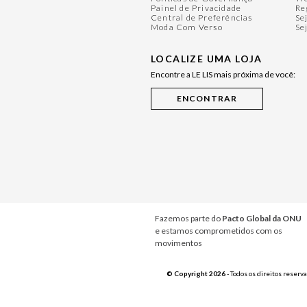
Painel de Privacidade
Re
Central de Preferências
Se
Moda Com Verso
Se
LOCALIZE UMA LOJA
Encontre a LE LIS mais próxima de você:
Fazemos parte do
Pacto Global da ONU
e estamos comprometidos com os
movimentos
© Copyright 2026
- Todos os direitos reserv