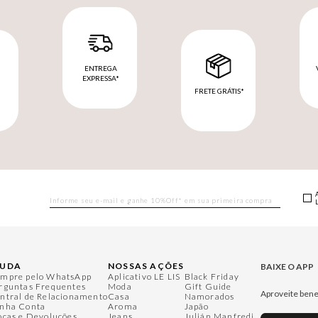
ENTREGA
EXPRESSA*
FRETE GRÁTIS*
M
JUDA
NOSSAS AÇÕES
BAIXE O APP
mpre pelo WhatsApp
Aplicativo LE LIS
Black Friday
rguntas Frequentes
Moda
Gift Guide
Aproveite bene
ntral de Relacionamento
Casa
Namorados
nha Conta
Aroma
Japão
ocas e Devoluções
Jeans
Julián Manfredi