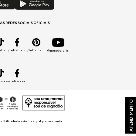
AS REDES SOCIAIS OFICIAIS
elis
/lelisblanc
/lelisblanc
@mundolelis
A
iscasa
/leliscasa
ATENDIMENTO
disponibilidade de estoque a qualquer momento.