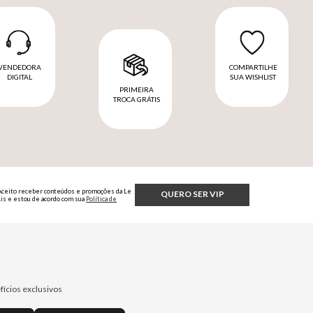
VENDEDORA
COMPARTILHE
DIGITAL
SUA WISHLIST
PRIMEIRA
TROCA GRÁTIS
Aceito receber conteúdos e promoções da Le
QUERO SER VIP
Lis e estou de acordo com sua
Política de
Privacidade.
fícios exclusivos