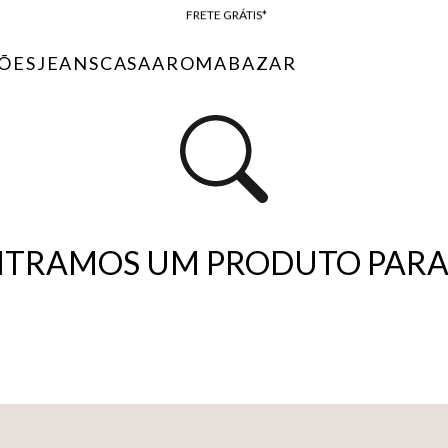
FRETE GRÁTIS*
BAIXE O APP
ÕES
JEANS
CASA
AROMA
BAZAR
10% OFF NA PRIMEIRA COMPRA*
…
TRAMOS UM PRODUTO PARA 