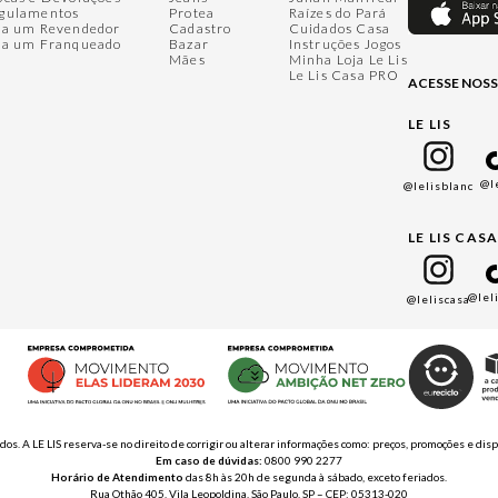
gulamentos
Protea
Raízes do Pará
ja um Revendedor
Cadastro
Cuidados Casa
ja um Franqueado
Bazar
Instruções Jogos
Mães
Minha Loja Le Lis
Le Lis Casa PRO
ACESSE NOSS
LE LIS
@l
@lelisblanc
LE LIS CAS
@lel
@leliscasa
ados. A LE LIS reserva-se no direito de corrigir ou alterar informações como: preços, promoções e 
Em caso de dúvidas:
0800 990 2277
Horário de Atendimento
das 8h às 20h de segunda à sábado, exceto feriados.
Rua Othão 405, Vila Leopoldina, São Paulo, SP – CEP: 05313-020