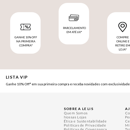
PARCELAMENTO
EM ATÉ 6X*
GANHE 10% OFF
COMPRE
NA PRIMEIRA
ONLINE E
COMPRA*
RETIRE E
LOJA*
LISTA VIP
Ganhe 10% Off* em sua primeira compra e receba novidades com exclusividade
SOBRE A LE LIS
A
Quem Somos
Co
Nossas Lojas
Pe
Ética e Sustentabilidade
Ce
Políticas de Privacidade
Mi
Políticas de Governança
Tr