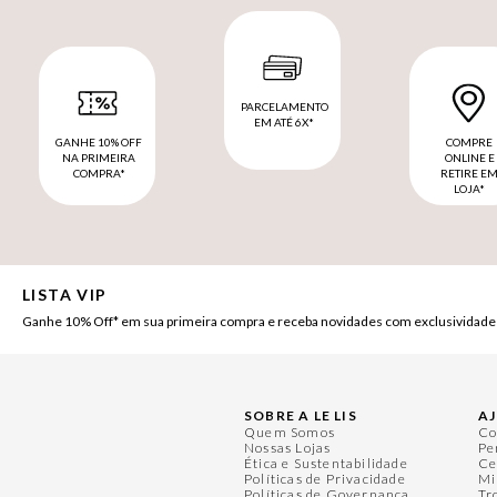
PARCELAMENTO
EM ATÉ 6X*
GANHE 10% OFF
COMPRE
NA PRIMEIRA
ONLINE E
COMPRA*
RETIRE E
LOJA*
LISTA VIP
Ganhe 10% Off* em sua primeira compra e receba novidades com exclusividade
SOBRE A LE LIS
A
Quem Somos
Co
Nossas Lojas
Pe
Ética e Sustentabilidade
Ce
Políticas de Privacidade
Mi
Políticas de Governança
Tr