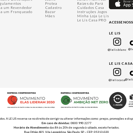
gulamentos
Protea
Raízes do Pará
ja um Revendedor
Cadastro
Cuidados Casa
ja um Franqueado
Bazar
Instruções Jogos
Mães
Minha Loja Le Lis
Le Lis Casa PRO
ACESSE NOSS
LE LIS
@l
@lelisblanc
LE LIS CAS
@lel
@leliscasa
ados. A LE LIS reserva-se no direito de corrigir ou alterar informações como: preços, promoções e 
Em caso de dúvidas:
0800 990 2277
Horário de Atendimento
das 8h às 20h de segunda à sábado, exceto feriados.
Rua Othão 405, Vila Leopoldina, São Paulo, SP – CEP: 05313-020