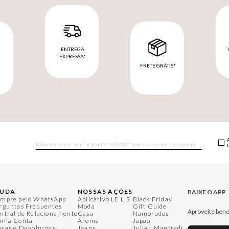
ENTREGA
EXPRESSA*
FRETE GRÁTIS*
M
JUDA
NOSSAS AÇÕES
BAIXE O APP
mpre pelo WhatsApp
Aplicativo LE LIS
Black Friday
rguntas Frequentes
Moda
Gift Guide
Aproveite bene
ntral de Relacionamento
Casa
Namorados
nha Conta
Aroma
Japão
ocas e Devoluções
Jeans
Julián Manfredi