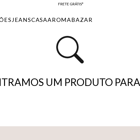
FRETE GRÁTIS*
BAIXE O APP
ÕES
JEANS
CASA
AROMA
BAZAR
10% OFF NA PRIMEIRA COMPRA*
TRAMOS UM PRODUTO PARA 