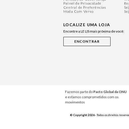
Painel de Privacidade
Re
Central de Preferências
Se
Moda Com Verso
Se
LOCALIZE UMA LOJA
Encontre a LE LIS mais próxima de você:
Fazemos parte do
Pacto Global da ONU
e estamos comprometidos com os
movimentos
© Copyright 2026
- Todos os direitos reserv