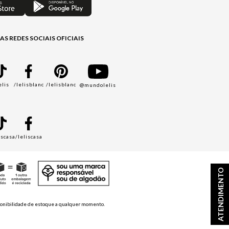
AS REDES SOCIAIS OFICIAIS
elis
/lelisblanc
/lelisblanc
@mundolelis
A
iscasa
/leliscasa
ATENDIMENTO
disponibilidade de estoque a qualquer momento.