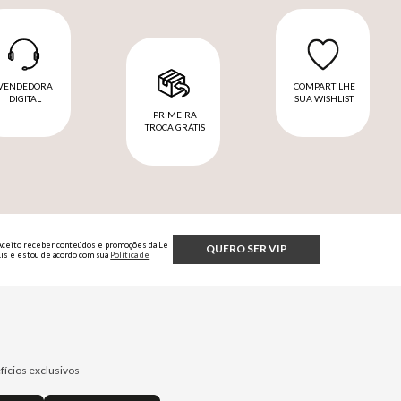
VENDEDORA
COMPARTILHE
DIGITAL
SUA WISHLIST
PRIMEIRA
TROCA GRÁTIS
Aceito receber conteúdos e promoções da Le
QUERO SER VIP
Lis e estou de acordo com sua
Política de
Privacidade.
fícios exclusivos