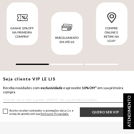
GANHE 10% OFF
COMPRE
NA PRIMEIRA
ONLINE E
COMPRA*
RETIRE NA
PARCELAMENTO
LOJA*
EM ATÉ 6X
Seja cliente
VIP
LE LIS
Receba novidades com
exclusividade
e aproveite
10%Off*
em sua primeira
compra
ATENDIMENTO
Aceito receber conteúdos e promoções da Le Lis e
QUERO SER VIP
estou de acordo com sua
Política de Privacidade.