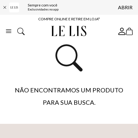
Sempre com você
ABRIR
10% OFF NA PRIMEIRA COMPRA*
Exclusividades no app
COMPRE ONLINE E RETIRE EM LOJA*
ENTREGA EXPRESSA*
FRETE GRÁTIS*
BAIXE O APP
10% OFF NA PRIMEIRA COMPRA*
NÃO ENCONTRAMOS UM PRODUTO
PARA SUA BUSCA.