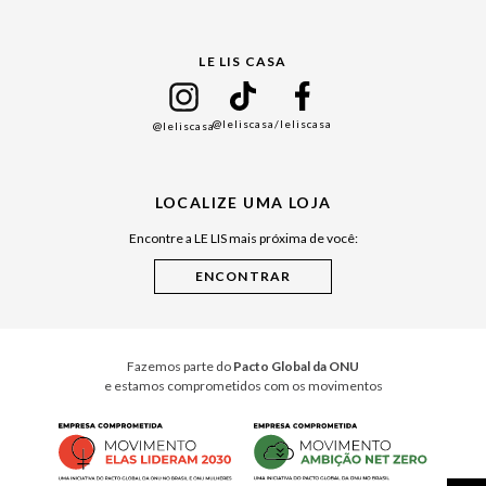
Gift Guide
LE LIS CASA
Mães
Namorados
@leliscasa
/leliscasa
@leliscasa
Japão
Julián Manfredi
LOCALIZE UMA LOJA
Raízes do Pará
Encontre a LE LIS mais próxima de você:
Cuidados Casa
Instruções de Jogos
Minha Loja Le Lis
Le Lis Casa PRO
Fazemos parte do
Pacto Global da ONU
e estamos comprometidos com os movimentos