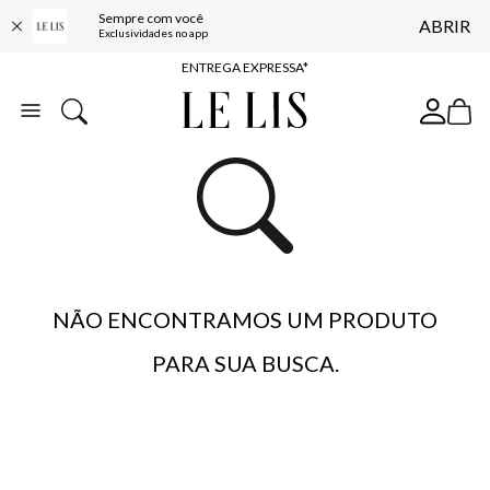
Sempre com você
ABRIR
COMPRE ONLINE E RETIRE EM LOJA*
Exclusividades no app
ENTREGA EXPRESSA*
FRETE GRÁTIS*
BAIXE O APP
10% OFF NA PRIMEIRA COMPRA*
NÃO ENCONTRAMOS UM PRODUTO
PARA SUA BUSCA.