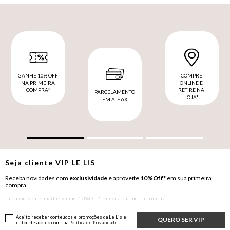
GANHE 10% OFF
COMPRE
NA PRIMEIRA
ONLINE E
COMPRA*
RETIRE NA
PARCELAMENTO
LOJA*
EM ATÉ 6X
Seja cliente
VIP
LE LIS
Receba novidades com
exclusividade
e aproveite
10%Off*
em sua primeira
compra
Aceito receber conteúdos e promoções da Le Lis e
QUERO SER VIP
estou de acordo com sua
Política de Privacidade.