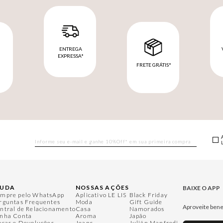
ENTREGA
EXPRESSA*
FRETE GRÁTIS*
M
JUDA
NOSSAS AÇÕES
BAIXE O APP
mpre pelo WhatsApp
Aplicativo LE LIS
Black Friday
rguntas Frequentes
Moda
Gift Guide
Aproveite bene
ntral de Relacionamento
Casa
Namorados
nha Conta
Aroma
Japão
ocas e Devoluções
Jeans
Julián Manfredi