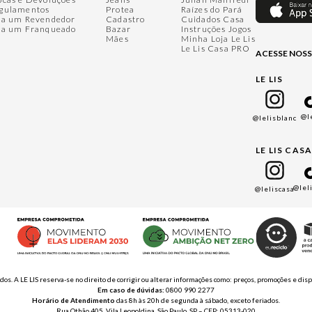
gulamentos
Protea
Raízes do Pará
ja um Revendedor
Cadastro
Cuidados Casa
ja um Franqueado
Bazar
Instruções Jogos
Mães
Minha Loja Le Lis
Le Lis Casa PRO
ACESSE NOSS
LE LIS
@l
@lelisblanc
LE LIS CAS
@lel
@leliscasa
ados. A LE LIS reserva-se no direito de corrigir ou alterar informações como: preços, promoções e 
Em caso de dúvidas:
0800 990 2277
Horário de Atendimento
das 8h às 20h de segunda à sábado, exceto feriados.
Rua Othão 405, Vila Leopoldina, São Paulo, SP – CEP: 05313-020