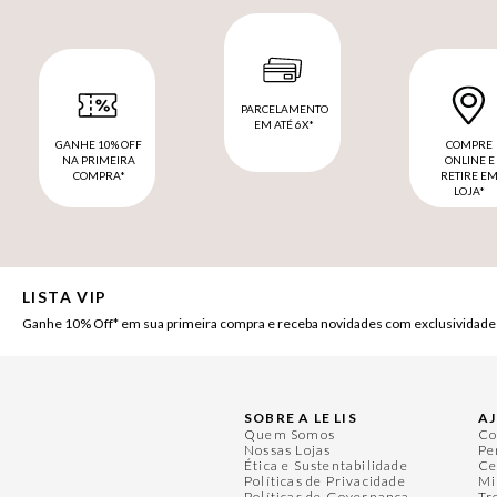
PARCELAMENTO
EM ATÉ 6X*
GANHE 10% OFF
COMPRE
NA PRIMEIRA
ONLINE E
COMPRA*
RETIRE E
LOJA*
LISTA VIP
Ganhe 10% Off* em sua primeira compra e receba novidades com exclusividade
SOBRE A LE LIS
A
Quem Somos
Co
Nossas Lojas
Pe
Ética e Sustentabilidade
Ce
Políticas de Privacidade
Mi
Políticas de Governança
Tr