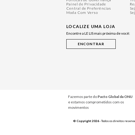
Painel de Privacidade
Re
Central de Preferências
Se
Moda Com Verso
Se
LOCALIZE UMA LOJA
Encontre a LE LIS mais próxima de você:
Fazemos parte do
Pacto Global da ONU
e estamos comprometidos com os
movimentos
© Copyright 2026
- Todos os direitos reserv