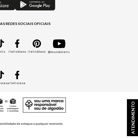
AS REDES SOCIAIS OFICIAIS
elis
/lelisblanc
/lelisblanc
@mundolelis
A
iscasa
/leliscasa
ATENDIMENTO
disponibilidade de estoque a qualquer momento.