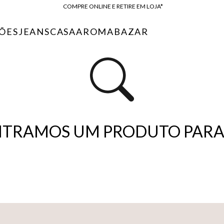
COMPRE ONLINE E RETIRE EM LOJA*
ENTREGA EXPRESSA*
ÕES
JEANS
CASA
AROMA
BAZAR
FRETE GRÁTIS*
BAIXE O APP
10% OFF NA PRIMEIRA COMPRA*
TRAMOS UM PRODUTO PARA 