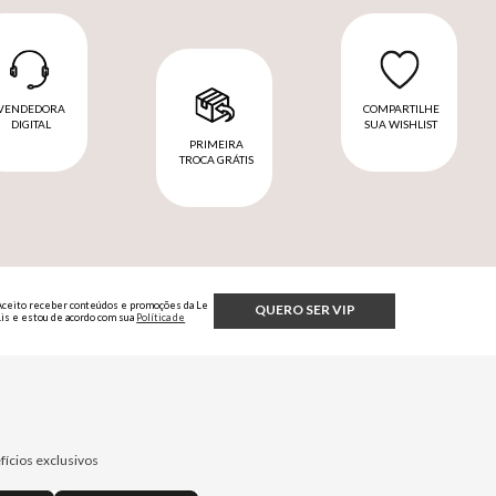
VENDEDORA
COMPARTILHE
DIGITAL
SUA WISHLIST
PRIMEIRA
TROCA GRÁTIS
Aceito receber conteúdos e promoções da Le
QUERO SER VIP
Lis e estou de acordo com sua
Política de
Privacidade.
fícios exclusivos