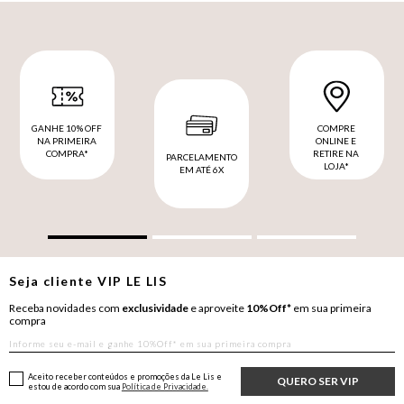
GANHE 10% OFF
COMPRE
NA PRIMEIRA
ONLINE E
COMPRA*
RETIRE NA
PARCELAMENTO
LOJA*
EM ATÉ 6X
Seja cliente
VIP
LE LIS
Receba novidades com
exclusividade
e aproveite
10%Off*
em sua primeira
compra
Aceito receber conteúdos e promoções da Le Lis e
QUERO SER VIP
estou de acordo com sua
Política de Privacidade.