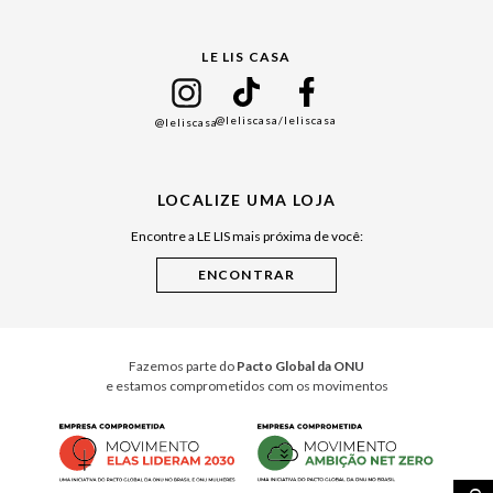
Gift Guide
LE LIS CASA
Mães
Namorados
@leliscasa
/leliscasa
@leliscasa
Japão
Julián Manfredi
LOCALIZE UMA LOJA
Raízes do Pará
Encontre a LE LIS mais próxima de você:
Cuidados Casa
Instruções de Jogos
Minha Loja Le Lis
Le Lis Casa PRO
Fazemos parte do
Pacto Global da ONU
e estamos comprometidos com os movimentos