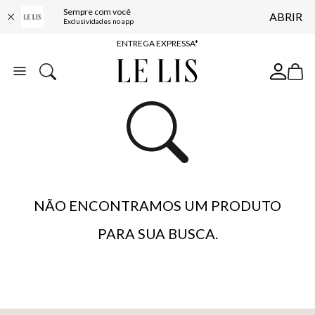
Sempre com você
ABRIR
COMPRE ONLINE E RETIRE EM LOJA*
Exclusividades no app
ENTREGA EXPRESSA*
FRETE GRÁTIS*
BAIXE O APP
10% OFF NA PRIMEIRA COMPRA*
NÃO ENCONTRAMOS UM PRODUTO
PARA SUA BUSCA.