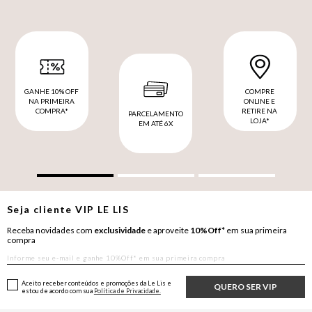
GANHE 10% OFF
COMPRE
NA PRIMEIRA
ONLINE E
COMPRA*
RETIRE NA
PARCELAMENTO
LOJA*
EM ATÉ 6X
Seja cliente
VIP
LE LIS
Receba novidades com
exclusividade
e aproveite
10%Off*
em sua primeira
compra
Aceito receber conteúdos e promoções da Le Lis e
QUERO SER VIP
estou de acordo com sua
Política de Privacidade.