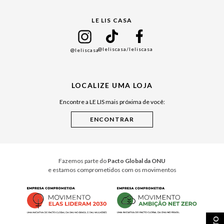
Gift Guide
LE LIS CASA
Mães
Namorados
@leliscasa
/leliscasa
@leliscasa
Japão
Julián Manfredi
LOCALIZE UMA LOJA
Raízes do Pará
Encontre a LE LIS mais próxima de você:
Cuidados Casa
Instruções de Jogos
Minha Loja Le Lis
Le Lis Casa PRO
Fazemos parte do
Pacto Global da ONU
e estamos comprometidos com os movimentos