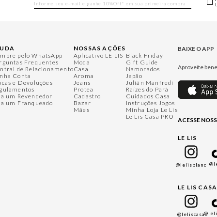
JUDA
NOSSAS AÇÕES
BAIXE O APP
mpre pelo WhatsApp
Aplicativo LE LIS
Black Friday
rguntas Frequentes
Moda
Gift Guide
Aproveite bene
ntral de Relacionamento
Casa
Namorados
nha Conta
Aroma
Japão
ocas e Devoluções
Jeans
Julián Manfredi
gulamentos
Protea
Raízes do Pará
ja um Revendedor
Cadastro
Cuidados Casa
ja um Franqueado
Bazar
Instruções Jogos
Mães
Minha Loja Le Lis
Le Lis Casa PRO
ACESSE NOSS
LE LIS
@l
@lelisblanc
LE LIS CAS
@lel
@leliscasa