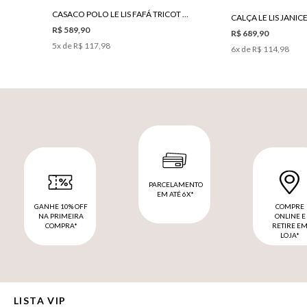
CASACO POLO LE LIS FAFÁ TRICOT FEMININO
R$ 589,90
R$ 689,90
5
x de
R$ 117,98
6
x de
R$ 114,98
PARCELAMENTO
EM ATÉ 6X*
GANHE 10% OFF
COMPRE
NA PRIMEIRA
ONLINE E
COMPRA*
RETIRE E
LOJA*
LISTA VIP