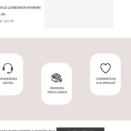
N LE LIS RENATA FEMININO
,90
$ 164,98
VENDEDORA
COMPARTILHE
DIGITAL
SUA WISHLIST
PRIMEIRA
TROCA GRÁTIS
Aceito receber conteúdos e promoções da Le