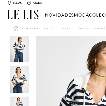
LOJAS
AJUDA
NOVIDADES
MODA
COLEÇ
FEMININO
ROUPAS
CASACOS
CASACO POLO LE LIS FAFÁ