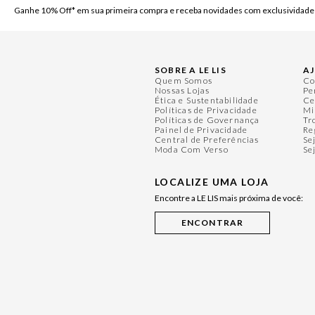
Ganhe 10% Off* em sua primeira compra e receba novidades com exclusividade
SOBRE A LE LIS
A
Quem Somos
Co
Nossas Lojas
Pe
Ética e Sustentabilidade
Ce
Políticas de Privacidade
Mi
Políticas de Governança
Tr
Painel de Privacidade
Re
Central de Preferências
Se
Moda Com Verso
Se
LOCALIZE UMA LOJA
Encontre a LE LIS mais próxima de você: