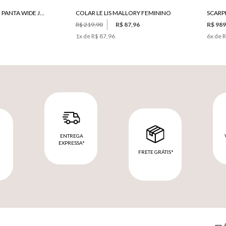
CALÇA LE LIS JANICE PANTA WIDE JEANS FEMININA
COLAR LE LIS MALLORY FEMININO
SCARPI
R$ 219,90
R$ 87,96
R$ 989
1
x de
R$ 87,96
6
x de
R
ENTREGA
EXPRESSA*
FRETE GRÁTIS*
M