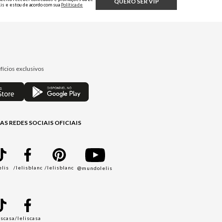
QUERO SER VIP
Lis e estou de acordo com sua
Política de
Privacidade.
fícios exclusivos
AS REDES SOCIAIS OFICIAIS
elis
/lelisblanc
/lelisblanc
@mundolelis
A
iscasa
/leliscasa