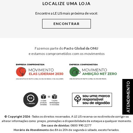
LOCALIZE UMA LOJA
Raízes do Pará
Encontre a LE LIS mais próxima de você:
Cuidados Casa
Instruções de Jogos
Minha Loja Le Lis
Le Lis Casa PRO
Fazemos parte do
Pacto Global da ONU
e estamos comprometidos com os movimentos
ATENDIMENTO
© Copyright 2026
- Todos os direitos reservados. A LE LIS reserva-se no direito de corrigir ou
alterar informações como: preços, promoções e disponibilidade de estoque a qualquer momento.
Em caso de dúvidas:
0800 990 2277
Horário de Atendimento
das 8h às 20h de segunda à sábado, exceto feriados.