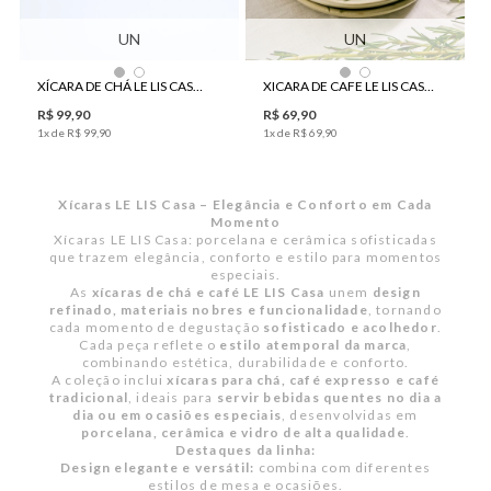
UN
UN
XICARA DE CAFE LE LIS CASA ALECRIM
XÍCARA DE CHÁ LE LIS CASA CINÉTICA
R$
69
,
90
R$
99
,
90
1
x de
R$
69
,
90
1
x de
R$
99
,
90
Xícaras LE LIS Casa – Elegância e Conforto em Cada
Momento
Xícaras LE LIS Casa: porcelana e cerâmica sofisticadas
que trazem elegância, conforto e estilo para momentos
especiais.
As
xícaras de chá e café LE LIS Casa
unem
design
refinado, materiais nobres e funcionalidade
, tornando
cada momento de degustação
sofisticado e acolhedor
.
Cada peça reflete o
estilo atemporal da marca
,
combinando estética, durabilidade e conforto.
A coleção inclui
xícaras para chá, café expresso e café
tradicional
, ideais para
servir bebidas quentes no dia a
dia ou em ocasiões especiais
, desenvolvidas em
porcelana, cerâmica e vidro de alta qualidade
.
Destaques da linha:
Design elegante e versátil:
combina com diferentes
estilos de mesa e ocasiões.