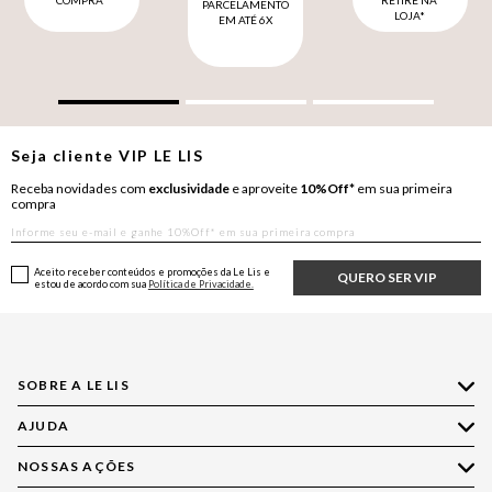
COMPRA*
RETIRE NA
PARCELAMENTO
LOJA*
EM ATÉ 6X
Seja cliente
VIP
LE LIS
Receba novidades com
exclusividade
e aproveite
10%Off*
em sua primeira
compra
Aceito receber conteúdos e promoções da Le Lis e
QUERO SER VIP
estou de acordo com sua
Política de Privacidade.
SOBRE A LE LIS
AJUDA
Quem Somos
Nossas Lojas
NOSSAS AÇÕES
Compre pelo WhatsApp