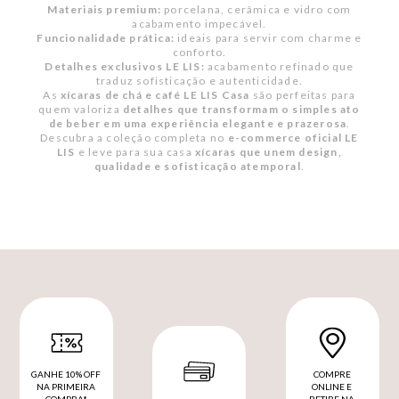
Materiais premium:
porcelana, cerâmica e vidro com
acabamento impecável.
Funcionalidade prática:
ideais para servir com charme e
conforto.
Detalhes exclusivos LE LIS:
acabamento refinado que
traduz sofisticação e autenticidade.
As
xícaras de chá e café LE LIS Casa
são perfeitas para
quem valoriza
detalhes que transformam o simples ato
de beber em uma experiência elegante e prazerosa
.
Descubra a coleção completa no
e-commerce oficial LE
LIS
e leve para sua casa
xícaras que unem design,
qualidade e sofisticação atemporal
.
GANHE 10% OFF
COMPRE
NA PRIMEIRA
ONLINE E