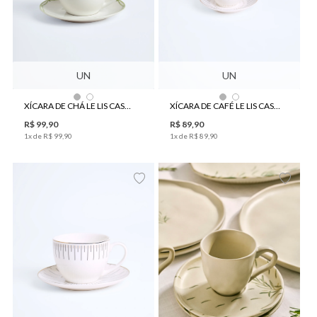
UN
UN
XÍCARA DE CHÁ LE LIS CASA HORTA
XÍCARA DE CAFÉ LE LIS CASA CINÉTICA
R$
99
,
90
R$
89
,
90
1
x de
R$
99
,
90
1
x de
R$
89
,
90