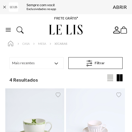
Sempre com você
ABRIR
ENTREGA EXPRESSA*
Exclusividades no app
FRETE GRÁTIS*
BAIXE O APP
10% OFF NA PRIMEIRA COMPRA*
CASA
MESA
XÍCARAS
Mais recentes
Filtrar
4