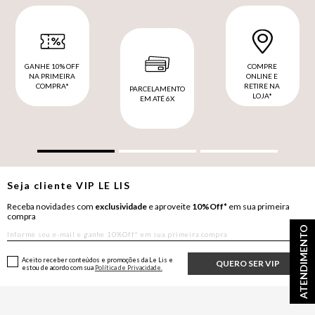
GANHE 10% OFF
COMPRE
NA PRIMEIRA
ONLINE E
COMPRA*
RETIRE NA
PARCELAMENTO
LOJA*
EM ATÉ 6X
Seja cliente
VIP
LE LIS
Receba novidades com
exclusividade
e aproveite
10%Off*
em sua primeira
compra
ATENDIMENTO
Aceito receber conteúdos e promoções da Le Lis e
QUERO SER VIP
estou de acordo com sua
Política de Privacidade.