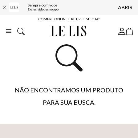
Sempre com você
ABRIR
10% OFF NA PRIMEIRA COMPRA*
Exclusividades no app
COMPRE ONLINE E RETIRE EM LOJA*
ENTREGA EXPRESSA*
FRETE GRÁTIS*
BAIXE O APP
10% OFF NA PRIMEIRA COMPRA*
NÃO ENCONTRAMOS UM PRODUTO
PARA SUA BUSCA.