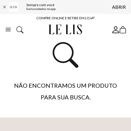
Sempre com você
ABRIR
10% OFF NA PRIMEIRA COMPRA*
Exclusividades no app
COMPRE ONLINE E RETIRE EM LOJA*
ENTREGA EXPRESSA*
FRETE GRÁTIS*
BAIXE O APP
10% OFF NA PRIMEIRA COMPRA*
NÃO ENCONTRAMOS UM PRODUTO
PARA SUA BUSCA.