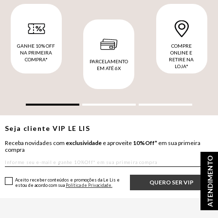
GANHE 10% OFF
COMPRE
NA PRIMEIRA
ONLINE E
COMPRA*
RETIRE NA
PARCELAMENTO
LOJA*
EM ATÉ 6X
Seja cliente
VIP
LE LIS
Receba novidades com
exclusividade
e aproveite
10%Off*
em sua primeira
compra
ATENDIMENTO
Aceito receber conteúdos e promoções da Le Lis e
QUERO SER VIP
estou de acordo com sua
Política de Privacidade.