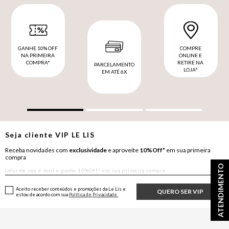
GANHE 10% OFF
COMPRE
NA PRIMEIRA
ONLINE E
COMPRA*
RETIRE NA
PARCELAMENTO
LOJA*
EM ATÉ 6X
Seja cliente
VIP
LE LIS
Receba novidades com
exclusividade
e aproveite
10%Off*
em sua primeira
compra
ATENDIMENTO
Aceito receber conteúdos e promoções da Le Lis e
QUERO SER VIP
estou de acordo com sua
Política de Privacidade.