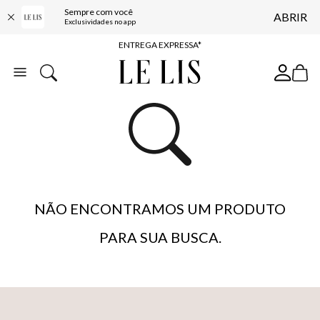
Sempre com você
ABRIR
COMPRE ONLINE E RETIRE EM LOJA*
Exclusividades no app
ENTREGA EXPRESSA*
FRETE GRÁTIS*
BAIXE O APP
10% OFF NA PRIMEIRA COMPRA*
NÃO ENCONTRAMOS UM PRODUTO
PARA SUA BUSCA.