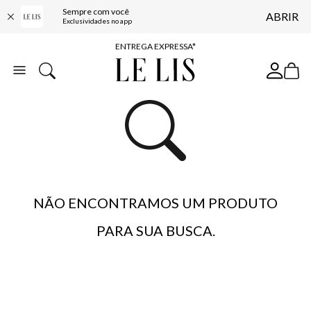
Sempre com você
ABRIR
COMPRE ONLINE E RETIRE EM LOJA*
Exclusividades no app
ENTREGA EXPRESSA*
FRETE GRÁTIS*
BAIXE O APP
10% OFF NA PRIMEIRA COMPRA*
NÃO ENCONTRAMOS UM PRODUTO
PARA SUA BUSCA.