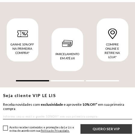
GANHE 10% OFF
COMPRE
NA PRIMEIRA
ONLINE E
COMPRA*
RETIRE NA
PARCELAMENTO
LOJA*
EM ATÉ 6X
Seja cliente
VIP
LE LIS
Receba novidades com
exclusividade
e aproveite
10%Off*
em sua primeira
compra
Aceito receber conteúdos e promoções da Le Lis e
QUERO SER VIP
estou de acordo com sua
Política de Privacidade.