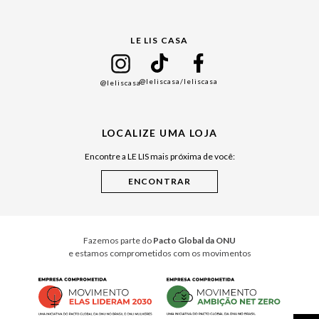
Gift Guide
LE LIS CASA
Mães
Namorados
@leliscasa
/leliscasa
@leliscasa
Japão
Julián Manfredi
LOCALIZE UMA LOJA
Raízes do Pará
Encontre a LE LIS mais próxima de você:
Cuidados Casa
Instruções de Jogos
Minha Loja Le Lis
Le Lis Casa PRO
Fazemos parte do
Pacto Global da ONU
e estamos comprometidos com os movimentos