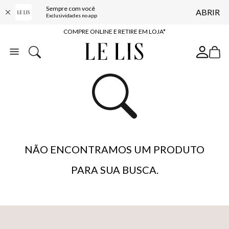
Sempre com você
ABRIR
10% OFF NA PRIMEIRA COMPRA*
Exclusividades no app
COMPRE ONLINE E RETIRE EM LOJA*
ENTREGA EXPRESSA*
FRETE GRÁTIS*
BAIXE O APP
10% OFF NA PRIMEIRA COMPRA*
NÃO ENCONTRAMOS UM PRODUTO
PARA SUA BUSCA.