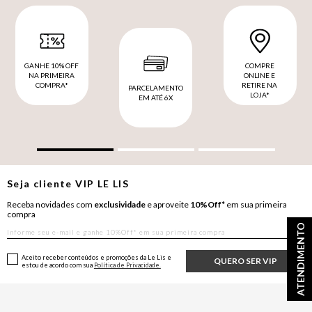
GANHE 10% OFF
COMPRE
NA PRIMEIRA
ONLINE E
COMPRA*
RETIRE NA
PARCELAMENTO
LOJA*
EM ATÉ 6X
Seja cliente
VIP
LE LIS
Receba novidades com
exclusividade
e aproveite
10%Off*
em sua primeira
compra
ATENDIMENTO
Aceito receber conteúdos e promoções da Le Lis e
QUERO SER VIP
estou de acordo com sua
Política de Privacidade.