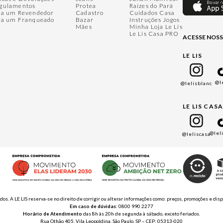
gulamentos
Protea
Raízes do Pará
ja um Revendedor
Cadastro
Cuidados Casa
ja um Franqueado
Bazar
Instruções Jogos
Mães
Minha Loja Le Lis
Le Lis Casa PRO
ACESSE NOSS
LE LIS
@l
@lelisblanc
LE LIS CAS
@lel
@leliscasa
ados. A LE LIS reserva-se no direito de corrigir ou alterar informações como: preços, promoções e 
Em caso de dúvidas:
0800 990 2277
Horário de Atendimento
das 8h às 20h de segunda à sábado, exceto feriados.
Rua Othão 405, Vila Leopoldina, São Paulo, SP – CEP: 05313-020