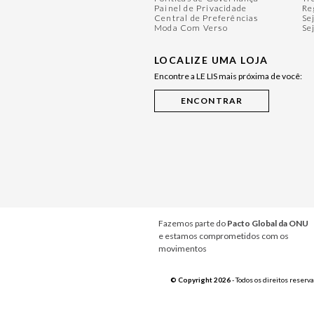
Painel de Privacidade
Re
Central de Preferências
Se
Moda Com Verso
Se
LOCALIZE UMA LOJA
Encontre a LE LIS mais próxima de você:
Fazemos parte do
Pacto Global da ONU
e estamos comprometidos com os
movimentos
© Copyright 2026
- Todos os direitos reserv