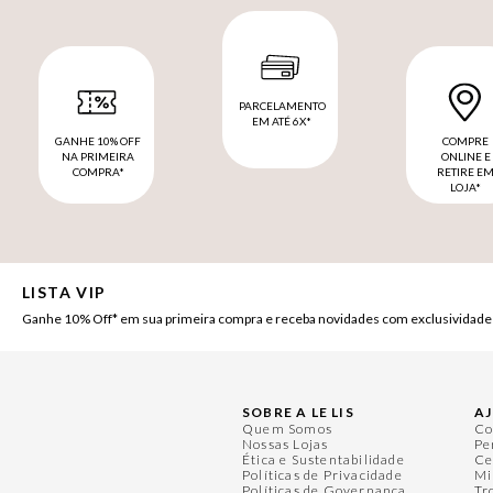
PARCELAMENTO
EM ATÉ 6X*
GANHE 10% OFF
COMPRE
NA PRIMEIRA
ONLINE E
COMPRA*
RETIRE E
LOJA*
LISTA VIP
Ganhe 10% Off* em sua primeira compra e receba novidades com exclusividade
SOBRE A LE LIS
A
Quem Somos
Co
Nossas Lojas
Pe
Ética e Sustentabilidade
Ce
Políticas de Privacidade
Mi
Políticas de Governança
Tr