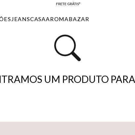
FRETE GRÁTIS*
BAIXE O APP
ÕES
JEANS
CASA
AROMA
BAZAR
10% OFF NA PRIMEIRA COMPRA*
TRAMOS UM PRODUTO PARA 