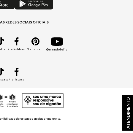
AS REDES SOCIAIS OFICIAIS
elis
/lelisblanc
/lelisblanc
@mundolelis
A
iscasa
/leliscasa
ATENDIMENTO
disponibilidade de estoque a qualquer momento.