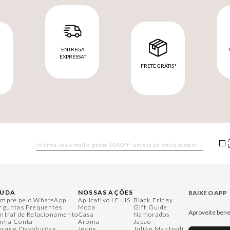
ENTREGA
EXPRESSA*
FRETE GRÁTIS*
M
JUDA
NOSSAS AÇÕES
BAIXE O APP
mpre pelo WhatsApp
Aplicativo LE LIS
Black Friday
rguntas Frequentes
Moda
Gift Guide
Aproveite bene
ntral de Relacionamento
Casa
Namorados
nha Conta
Aroma
Japão
ocas e Devoluções
Jeans
Julián Manfredi