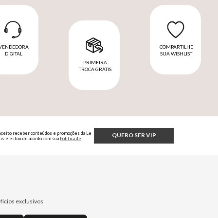
VENDEDORA
COMPARTILHE
DIGITAL
SUA WISHLIST
PRIMEIRA
TROCA GRÁTIS
Aceito receber conteúdos e promoções da Le
QUERO SER VIP
Lis e estou de acordo com sua
Política de
Privacidade.
fícios exclusivos