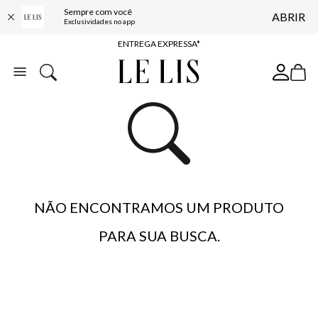
Sempre com você
ABRIR
COMPRE ONLINE E RETIRE EM LOJA*
Exclusividades no app
ENTREGA EXPRESSA*
FRETE GRÁTIS*
BAIXE O APP
10% OFF NA PRIMEIRA COMPRA*
NÃO ENCONTRAMOS UM PRODUTO
PARA SUA BUSCA.