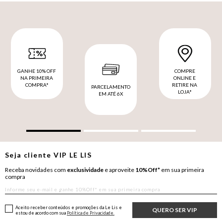
GANHE 10% OFF
COMPRE
NA PRIMEIRA
ONLINE E
COMPRA*
RETIRE NA
PARCELAMENTO
LOJA*
EM ATÉ 6X
Seja cliente
VIP
LE LIS
Receba novidades com
exclusividade
e aproveite
10%Off*
em sua primeira
compra
Aceito receber conteúdos e promoções da Le Lis e
QUERO SER VIP
estou de acordo com sua
Política de Privacidade.