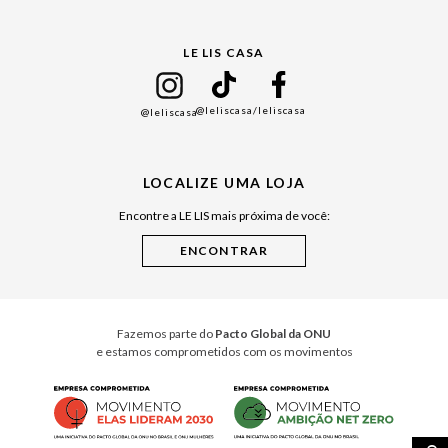
Gift Guide
LE LIS CASA
Mães
Namorados
@leliscasa
/leliscasa
@leliscasa
Japão
Julián Manfredi
LOCALIZE UMA LOJA
Raízes do Pará
Encontre a LE LIS mais próxima de você:
Cuidados Casa
Instruções de Jogos
Minha Loja Le Lis
Le Lis Casa PRO
Fazemos parte do
Pacto Global da ONU
e estamos comprometidos com os movimentos