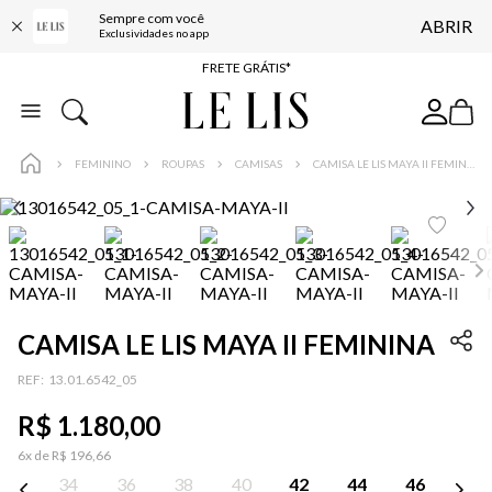
Sempre com você
ABRIR
ENTREGA EXPRESSA*
Exclusividades no app
FRETE GRÁTIS*
BAIXE O APP
10% OFF NA PRIMEIRA COMPRA*
FEMININO
ROUPAS
CAMISAS
CAMISA LE LIS MAYA II FEMININA
CAMISA LE LIS MAYA II FEMININA
:
13.01.6542_05
R$
1
.
180
,
00
6
x de
R$
196
,
66
34
36
38
40
42
44
46