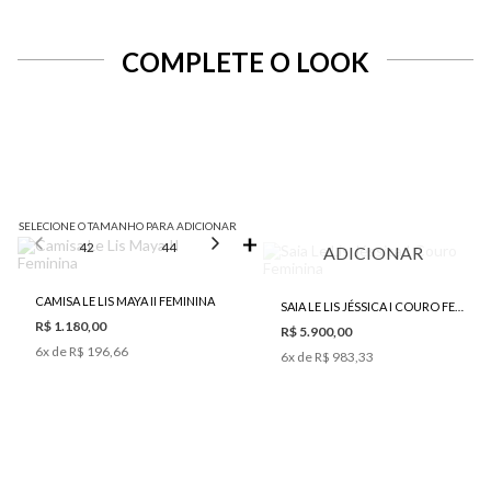
COMPLETE O LOOK
SELECIONE O TAMANHO PARA ADICIONAR
42
44
46
ADICIONAR
CAMISA LE LIS MAYA II FEMININA
SAIA LE LIS JÉSSICA I COURO FEMININA
R$ 1.180,00
R$ 5.900,00
6
x de
R$ 196,66
6
x de
R$ 983,33