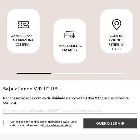
GANHE 10% OFF
COMPRE
NA PRIMEIRA
ONLINE E
COMPRA*
RETIRE NA
PARCELAMENTO
LOJA*
EM ATÉ 6X
Seja cliente
VIP
LE LIS
Receba novidades com
exclusividade
e aproveite
10%Off*
em sua primeira
compra
Aceito receber conteúdos e promoções da Le Lis e
QUERO SER VIP
estou de acordo com sua
Política de Privacidade.