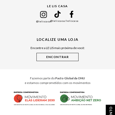
LE LIS CASA
Mães
Namorados
@leliscasa
/leliscasa
@leliscasa
Japão
Julián Manfredi
LOCALIZE UMA LOJA
Raízes do Pará
Encontre a LE LIS mais próxima de você:
Cuidados Casa
Instruções de Jogos
Minha Loja Le Lis
Le Lis Casa PRO
Fazemos parte do
Pacto Global da ONU
e estamos comprometidos com os movimentos