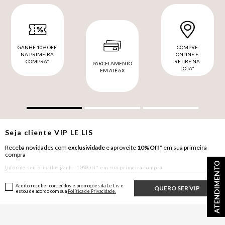
GANHE 10% OFF
COMPRE
NA PRIMEIRA
ONLINE E
COMPRA*
RETIRE NA
PARCELAMENTO
LOJA*
EM ATÉ 6X
Seja cliente
VIP
LE LIS
Receba novidades com
exclusividade
e aproveite
10%Off*
em sua primeira
compra
ATENDIMENTO
Aceito receber conteúdos e promoções da Le Lis e
QUERO SER VIP
estou de acordo com sua
Política de Privacidade.